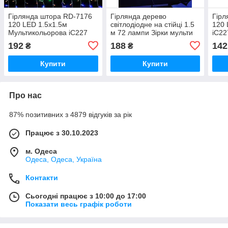
Гірлянда штора RD-7176
Гірлянда дерево
Гірл
120 LED 1.5х1.5м
світлодіодне на стійці 1.5
120 
Мультикольорова iC227
м 72 лампи Зірки мульти
iC22
iC227
192
188
142
₴
₴
Купити
Купити
Про нас
87% позитивних з 4879 відгуків за рік
Працює з 30.10.2023
м. Одеса
Одеса, Одеса, Україна
Контакти
Сьогодні працює з 10:00 до 17:00
Показати весь графік роботи