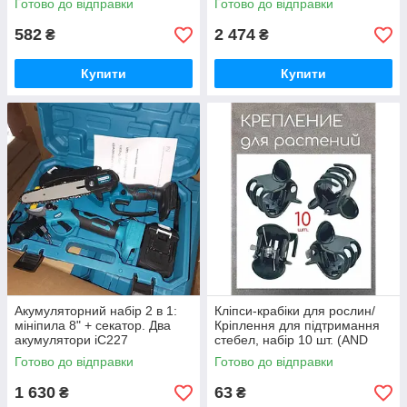
Готово до відправки
Готово до відправки
582
2 474
₴
₴
Купити
Купити
Акумуляторний набір 2 в 1:
Кліпси-крабіки для рослин/
мініпила 8" + секатор. Два
Кріплення для підтримання
акумулятори iC227
стебел, набір 10 шт. (AND
5434) iC227
Готово до відправки
Готово до відправки
1 630
63
₴
₴