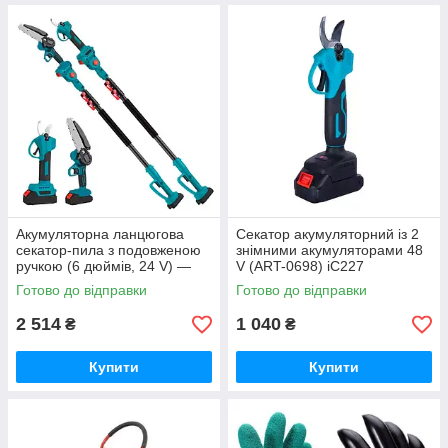
Акумуляторна ланцюгова
Секатор акумуляторний із 2
секатор-пила з подовженою
знімними акумуляторами 48
ручкою (6 дюймів, 24 V) —
V (ART-0698) iC227
ART-0697 iC227
Готово до відправки
Готово до відправки
2 514
1 040
₴
₴
Купити
Купити