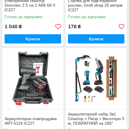
Електричний секатор
Стрічка для підв'язування
Domotec 2.5 на 2 АКБ 68 V
рослин, Graft strap 25 метрів
iC227
iC227
Готово до відправки
Готово до відправки
1 040
178
₴
₴
Купити
Купити
Акумуляторний набір 3в1
Акумуляторна повітродувка
Секатор + Пила + Висоторіз 3
ART-5119 iC227
м, ПОБРАТНИЙ на 180°
iC227