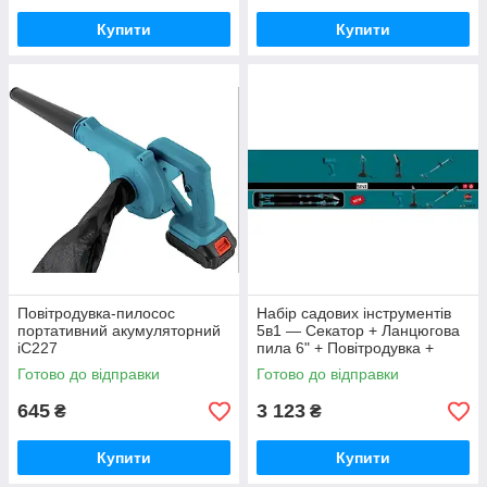
Купити
Купити
Повітродувка-пилосос
Набір садових інструментів
портативний акумуляторний
5в1 — Секатор + Ланцюгова
iC227
пила 6" + Повітродувка +
Тример + Висоторіз iC227
Готово до відправки
Готово до відправки
645
3 123
₴
₴
Купити
Купити