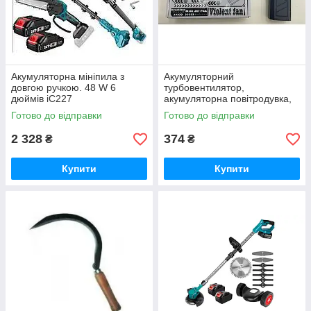
Акумуляторна мініпила з
Акумуляторний
довгою ручкою. 48 W 6
турбовентилятор,
дюймів iC227
акумуляторна повітродувка,
роздувач багаття, видувач
Готово до відправки
Готово до відправки
пилу iC227
2 328
374
₴
₴
Купити
Купити