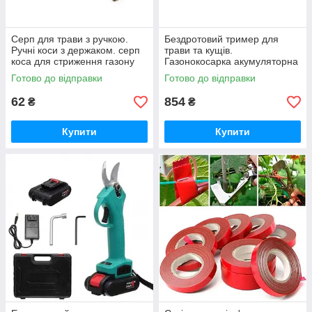
Серп для трави з ручкою.
Бездротовий тример для
Ручні коси з держаком. серп
трави та кущів.
коса для стриження газону
Газонокосарка акумуляторна
iC227
на колесах BLUE iC227
Готово до відправки
Готово до відправки
62
854
₴
₴
Купити
Купити