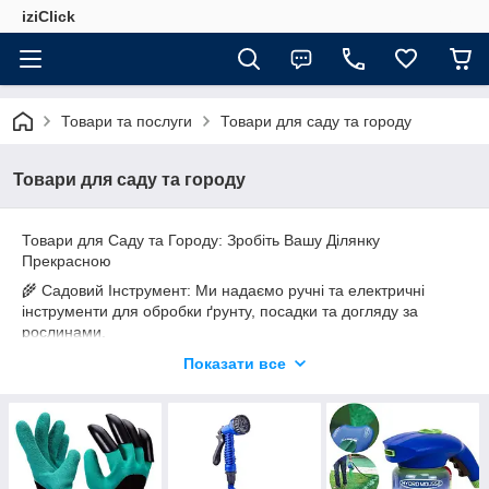
iziClick
Товари та послуги
Товари для саду та городу
Товари для саду та городу
Товари для Саду та Городу: Зробіть Вашу Ділянку
Прекрасною
🌾 Садовий Інструмент: Ми надаємо ручні та електричні
інструменти для обробки ґрунту, посадки та догляду за
рослинами.
🌻 Декор і Прикраси: Для створення затишної атмосфери у
Показати все
нас є садові фігури, статуї, лавки, горщики і ліхтарі.
🍎 Садівництво і Полив: Ми також надаємо системи поливу,
добрива, садівничі інструменти та приладдя.
🏡 Меблі та Тенти: Для комфортного відпочинку на свіжому
повітрі у нас є садові меблі, альтанки і тенти.