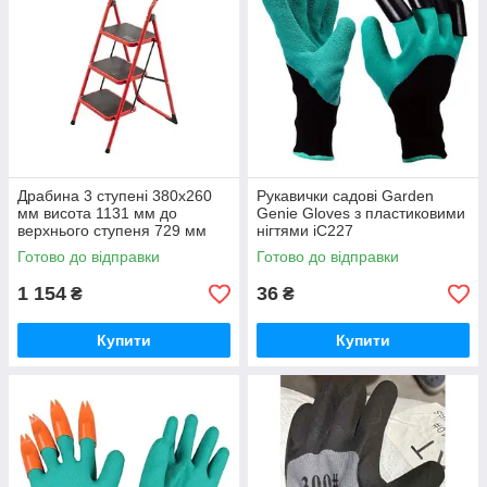
Драбина 3 ступені 380х260
Рукавички садові Garden
мм висота 1131 мм до
Genie Gloves з пластиковими
верхнього ступеня 729 мм
нігтями iC227
iC227
Готово до відправки
Готово до відправки
1 154
36
₴
₴
Купити
Купити