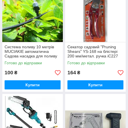
Система поливу 10 метрів
Секатор садовий "Pruning
MUCIAKIE автоматична
Shears" YS-168 на блістері
Садова насадка для поливу
200 мм/метал. ручка iC227
4/7 мм iC227
Готово до відправки
Готово до відправки
100
164
₴
₴
Купити
Купити