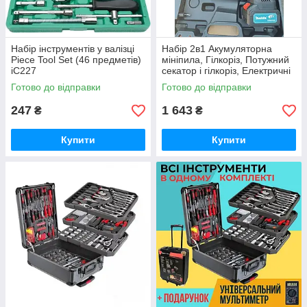
Набір інструментів у валізці
Набір 2в1 Акумуляторна
Piece Tool Set (46 предметів)
мініпила, Гілкоріз, Потужний
iC227
секатор і гілкоріз, Електричні
ножиці. iC227
Готово до відправки
Готово до відправки
247
1 643
₴
₴
Купити
Купити