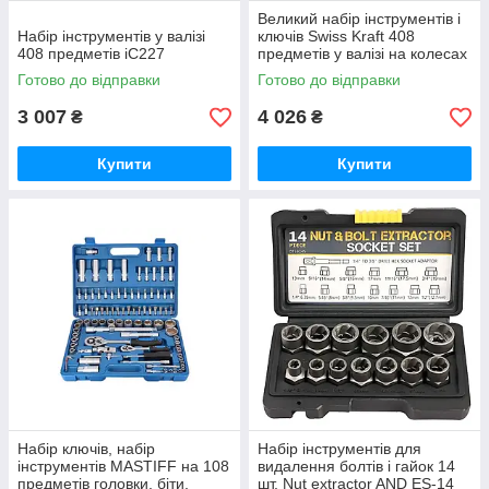
Великий набір інструментів і
Набір інструментів у валізі
ключів Swiss Kraft 408
408 предметів iC227
предметів у валізі на колесах
Інструменти для дому iC227
Готово до відправки
Готово до відправки
3 007
4 026
₴
₴
Купити
Купити
Набір ключів, набір
Набір інструментів для
інструментів MASTIFF на 108
видалення болтів і гайок 14
предметів головки, біти,
шт. Nut extractor AND ES-14