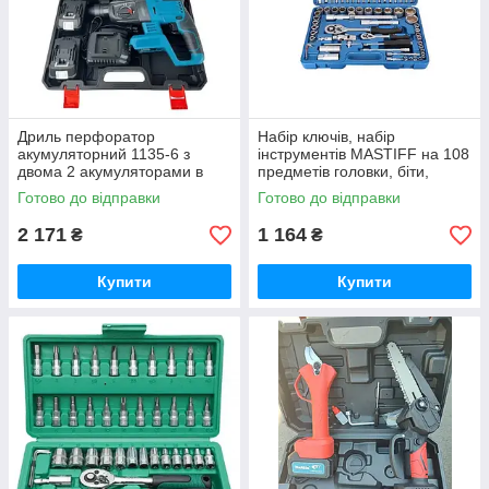
Дриль перфоратор
Набір ключів, набір
акумуляторний 1135-6 з
інструментів MASTIFF на 108
двома 2 акумуляторами в
предметів головки, біти,
пластиковому кейсі iC227
викрутка, тріскачка,
Готово до відправки
Готово до відправки
подовжувач iC227
2 171
1 164
₴
₴
Купити
Купити