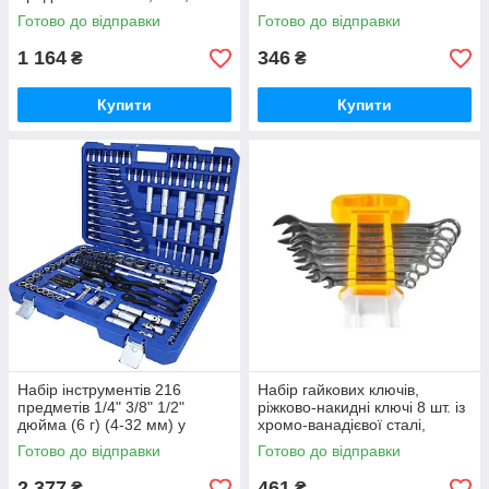
викрутка, тріскачка,
iC227
Готово до відправки
Готово до відправки
подовжувач iC227
1 164
346
₴
₴
Купити
Купити
Набір інструментів 216
Набір гайкових ключів,
предметів 1/4" 3/8" 1/2"
ріжково-накидні ключі 8 шт. із
дюйма (6 г) (4-32 мм) у
хромо-ванадієвої сталі,
посиленому кейсі iC227
комплект ключів гайкових lkp
Готово до відправки
Готово до відправки
iC227
2 377
461
₴
₴