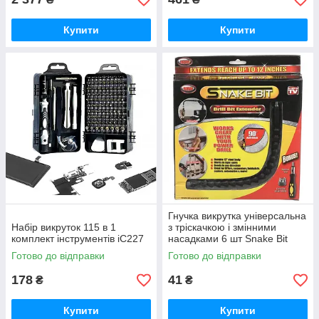
Купити
Купити
Гнучка викрутка універсальна
Набір викруток 115 в 1
з тріскачкою і змінними
комплект інструментів iC227
насадками 6 шт Snake Bit
TOOL iC227
Готово до відправки
Готово до відправки
178
41
₴
₴
Купити
Купити