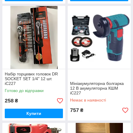
Набір торцевих головок DR
SOCKET SET 1/4" 12 шт.
iC227
Мініакумуляторна болгарка
12 В акумуляторна КШМ
Готово до відправки
iC227
258
Немає в наявності
₴
757
₴
Купити