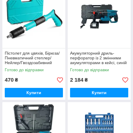
Пістолет для цвяхів, Бірюза/
Акумуляторний дриль-
Пневматичний степлер/
перфоратор із 2 змінними
Нейлер/Гвоздозабивний
акумуляторами в кейсі, синій
пістолет iC227
(MA-494) iC227
Готово до відправки
Готово до відправки
470
2 184
₴
₴
Купити
Купити