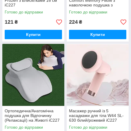
Frozen з Блискітками 16 см
Comfort Memory Pillow з
iC227
наволочкою подушка з
пам'яттю Біла iC227
Готово до відправки
Готово до відправки
121
224
₴
₴
Купити
Купити
Ортопедична/Анатомічна
Масажер ручний із 5
подушка для Відпочинку
насадками для тіла W44 SL-
(Релаксації) на Животі iC227
630 білий/рожевий iC227
Готово до відправки
Готово до відправки