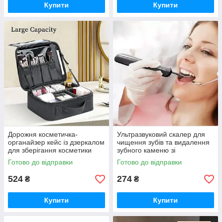
Купити
Купити
Дорожня косметичка-
Ультразвуковий скалер для
органайзер кейс із дзеркалом
чищення зубів та видалення
для зберігання косметики
зубного каменю зі
містка сумка валізка XL-904
світлодіодним підсвічуванням
Готово до відправки
Готово до відправки
iC227
Black iC227
524
274
₴
₴
Купити
Купити