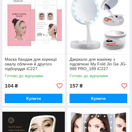
Маска бандаж для корекції
Дзеркало для макіяжу з
овалу обличчя й другого
підсвіткою My Fold Jin Ge JG-
підборіддя iC227
988 PRO_189 iC227
Готово до відправки
Готово до відправки
104
157
₴
₴
Купити
Купити