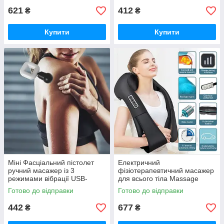
621
412
₴
₴
Купити
Купити
Міні Фасціальний пістолет
Електричний
ручний масажер із 3
фізіотерапевтичний масажер
режимами вібрації USB-
для всього тіла Massage
заряджання BAN iC227
Shawl універсальний
Готово до відправки
Готово до відправки
роликовий iC227
442
677
₴
₴