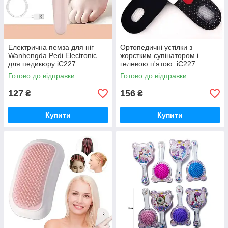
Електрична пемза для ніг
Ортопедичні устілки з
Wanhengda Pedi Electronic
жорстким супінатором і
для педикюру iC227
гелевою п'ятою. iC227
Готово до відправки
Готово до відправки
127
156
₴
₴
Купити
Купити