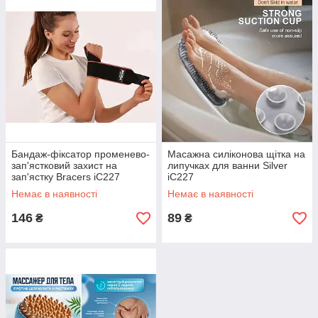
Бандаж-фіксатор променево-
Масажна силіконова щітка на
зап'ястковий захист на
липучках для ванни Silver
зап'ястку Bracers iC227
iC227
Немає в наявності
Немає в наявності
146
89
₴
₴