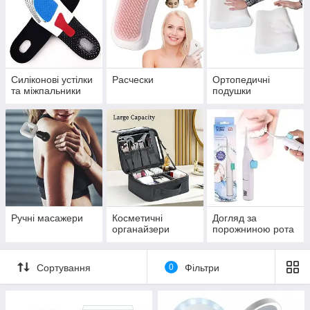
Силіконові устілки
Расчески
Ортопедичні
та міжпальники
подушки
Ручні масажери
Косметичні
Догляд за
органайзери
порожниною рота
Сортування
0
Фільтри