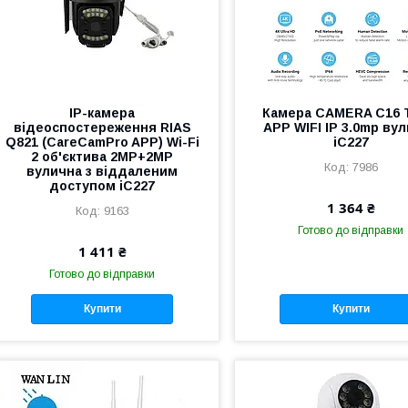
IP-камера
Камера CAMERA C16 
відеоспостереження RIAS
APP WIFI IP 3.0mp ву
Q821 (CareCamPro APP) Wi-Fi
iC227
2 об'єктива 2MP+2MP
7986
вулична з віддаленим
доступом iC227
1 364 ₴
9163
Готово до відправки
1 411 ₴
Готово до відправки
Купити
Купити