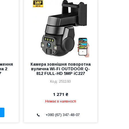
еження
Камера зовнішня поворотна
на 2
вулична Wi-Fi OUTDOOR Q-
7
812 FULL-HD 5MP iC227
251193
1 271 ₴
Немає в наявності
+380 (67) 347-48-07