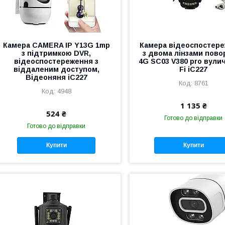
Камера CAMERA IP Y13G 1mp
Камера відеоспостер
з підтримкою DVR,
з двома лінзами пово
відеоспостереження з
4G SC03 V380 pro вулич
віддаленим доступом,
Fi iC227
Відеоняня iC227
8761
4948
1 135 ₴
524 ₴
Готово до відправки
Готово до відправки
Купити
Купити