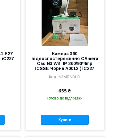
1 E27
Камера 360
e iC227
відеоспостереження CAmera
Cad N3 Wifi IP 360/90*4mp
ICSSE Чорна A0012 ( iC227
N3MRNBLD
655 ₴
Готово до відправки
Купити