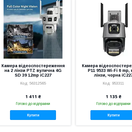
Камера відеоспостереження
Камера відеоспостер
на 2 лінзи PTZ вулична 4G
P11 9533 Wi-Fi 6 mp, 
SD 39 12mp iC227
лінзи, чорна iC22
56312565
953311
1 411 ₴
1 135 ₴
Готово до відправки
Готово до відправки
Купити
Купити