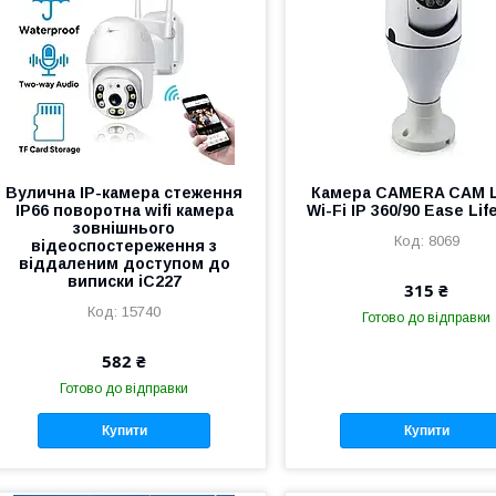
Вулична IP-камера стеження
Камера CAMERA CAM L
IP66 поворотна wifi камера
Wi-Fi IP 360/90 Ease Lif
зовнішнього
8069
відеоспостереження з
віддаленим доступом до
виписки iC227
315 ₴
15740
Готово до відправки
582 ₴
Готово до відправки
Купити
Купити