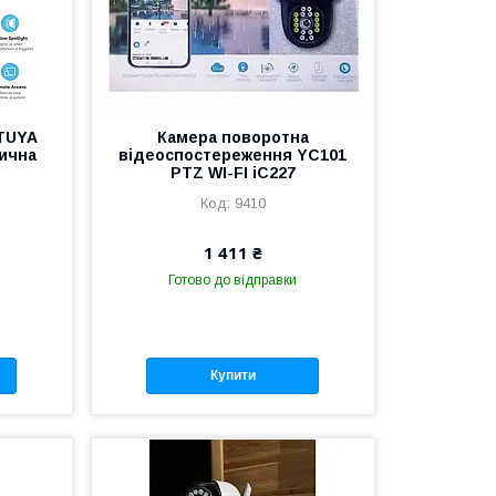
TUYA
Камера поворотна
лична
відеоспостереження YC101
PTZ WI-FI iC227
9410
1 411 ₴
Готово до відправки
Купити