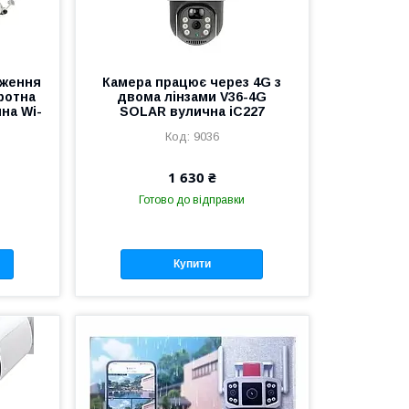
еження
Камера працює через 4G з
ротна
двома лінзами V36-4G
на Wi-
SOLAR вулична iC227
9036
1 630 ₴
Готово до відправки
Купити