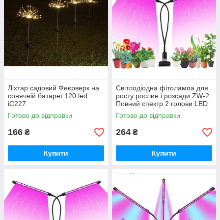
Ліхтар садовий Феєрверк на
Світлодіодна фітолампа для
сонячній батареї 120 led
росту рослин і розсади ZW-2
iC227
Повний спектр 2 голови LED
DAS iC227
Готово до відправки
Готово до відправки
166
264
₴
₴
Купити
Купити