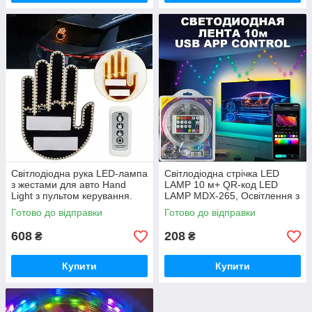
Світлодіодна рука LED-лампа
Світлодіодна стрічка LED
з жестами для авто Hand
LAMP 10 м+ QR-код LED
Light з пультом керування.
LAMP MDX-265, Освітлення з
iC227
керуванням зі смартфона
Готово до відправки
Готово до відправки
iC227
608
208
₴
₴
Купити
Купити