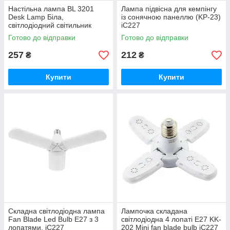
Настільна лампа BL 3201
Лампа підвісна для кемпінгу
Desk Lamp Біла,
із сонячною панеллю (KP-23)
світлодіодний світильник
iC227
настільний iC227
Готово до відправки
Готово до відправки
257
212
₴
₴
Купити
Купити
Складна світлодіодна лампа
Лампочка складана
Fan Blade Led Bulb E27 з 3
світлодіодна 4 лопаті E27 KK-
лопатями. iC227
202 Mini fan blade bulb iC227