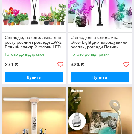
Світлодіодна фітолампа для
Світлодіодна фітолампа
росту рослин і розсади ZW-2
Grow Light для вирощування
Повний спектр 2 голови LED
рослин, розсади Повний
DAS iC227
спектр 3 голови RTS iC227
Готово до відправки
Готово до відправки
271
324
₴
₴
Купити
Купити