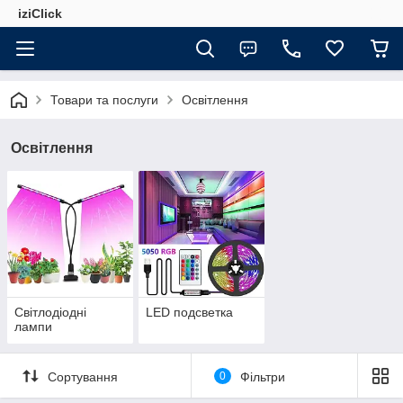
iziClick
Товари та послуги
Освітлення
Освітлення
Світлодіодні
LED подсветка
лампи
Сортування
0
Фільтри