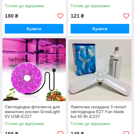
Готово до відправки
Готово до відправки
180
121
₴
₴
Купити
Купити
Світлодіодна фітолента для
Лампочка складана 3 лопаті
кімнатних рослин GrowLight
світлодіодна E27 Fan blade
5V USB iC227
bul 45 Вт iC227
Готово до відправки
Готово до відправки
166
146
₴
₴