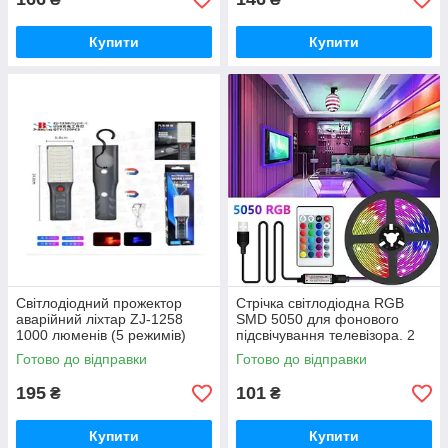
Купити
Купити
Світлодіодний прожектор
Стрічка світлодіодна RGB
аварійний ліхтар ZJ-1258
SMD 5050 для фонового
1000 люменів (5 режимів)
підсвічування телевізора. 2
iC227
метри з пультом від USB-
Готово до відправки
Готово до відправки
повербанка iC227
195
101
₴
₴
Купити
Купити