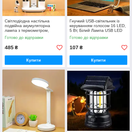
Світлодіодна настільна
Гнучкий USB-світильник із
подвійна акумуляторна
керуванням голосом 16 LED,
лампа з термометром,
5 Вт, Білий Лампа USB LED
годинником, календарем,
lamp LK-50 iC227
Готово до відправки
Готово до відправки
тримачами для ручок iC227
485
107
₴
₴
Купити
Купити