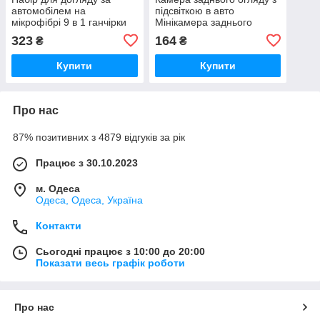
автомобілем на
підсвіткою в авто
мікрофібрі 9 в 1 ганчірки
Мінікамера заднього
для авто з мікрофібри
огляду 1080 CAR
323
164
₴
₴
iC227
CAMEREA iC227
Купити
Купити
Про нас
87% позитивних з 4879 відгуків за рік
Працює з 30.10.2023
м. Одеса
Одеса, Одеса, Україна
Контакти
Сьогодні працює з 10:00 до 20:00
Показати весь графік роботи
Про нас