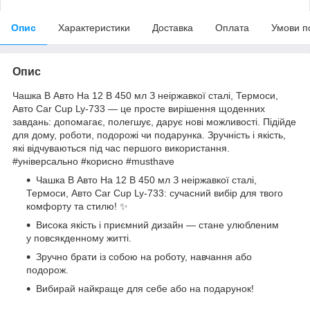
Опис
Характеристики
Доставка
Оплата
Умови п
Опис
Чашка В Авто На 12 В 450 мл З неіржавкої сталі, Термоси,
Авто Car Cup Ly-733 — це просте вирішення щоденних
завдань: допомагає, полегшує, дарує нові можливості. Підійде
для дому, роботи, подорожі чи подарунка. Зручність і якість,
які відчуваються під час першого використання.
#універсально #корисно #musthave
Чашка В Авто На 12 В 450 мл З неіржавкої сталі,
Термоси, Авто Car Cup Ly-733: сучасний вибір для твого
комфорту та стилю! ✨
Висока якість і приємний дизайн — стане улюбленим
у повсякденному житті.
Зручно брати із собою на роботу, навчання або
подорож.
Вибирай найкраще для себе або на подарунок!