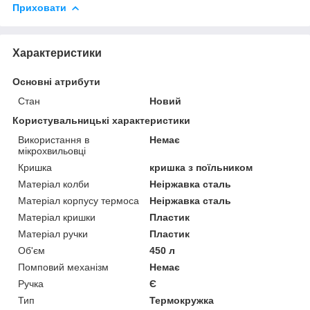
Приховати
Характеристики
Основні атрибути
Стан
Новий
Користувальницькі характеристики
Використання в
Немає
мікрохвильовці
Кришка
кришка з поїльником
Матеріал колби
Неіржавка сталь
Матеріал корпусу термоса
Неіржавка сталь
Матеріал кришки
Пластик
Матеріал ручки
Пластик
Об'єм
450 л
Помповий механізм
Немає
Ручка
Є
Тип
Термокружка