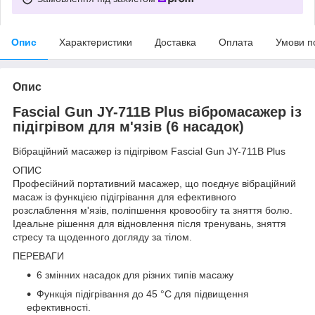
Опис
Характеристики
Доставка
Оплата
Умови п
Опис
Fascial Gun JY-711B Plus вібромасажер із
підігрівом для м'язів (6 насадок)
Вібраційний масажер із підігрівом Fascial Gun JY-711B Plus
ОПИС
Професійний портативний масажер, що поєднує вібраційний
масаж із функцією підігрівання для ефективного
розслаблення м'язів, поліпшення кровообігу та зняття болю.
Ідеальне рішення для відновлення після тренувань, зняття
стресу та щоденного догляду за тілом.
ПЕРЕВАГИ
6 змінних насадок для різних типів масажу
Функція підігрівання до 45 °C для підвищення
ефективності.