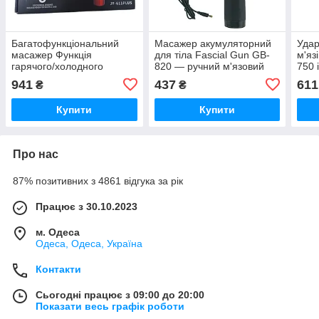
Багатофункціональний
Масажер акумуляторний
Удар
масажер Функція
для тіла Fascial Gun GB-
м'яз
гарячого/холодного
820 — ручний м'язовий
750 
компресро-Therapy
ударний 4 в 1 iC227
941
437
611
₴
₴
Hot/Cold Impact Massager
JY-611PLUS iC227
Купити
Купити
Про нас
87% позитивних з 4861 відгука за рік
Працює з 30.10.2023
м. Одеса
Одеса, Одеса, Україна
Контакти
Сьогодні працює з 09:00 до 20:00
Показати весь графік роботи