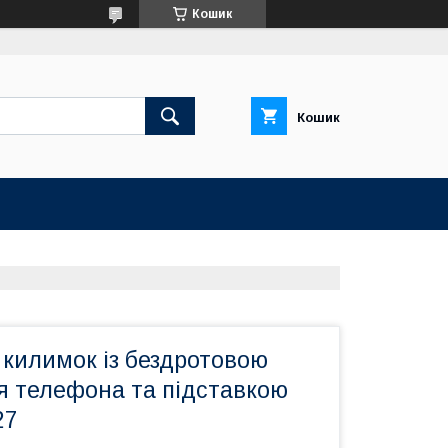
Кошик
Кошик
 килимок із бездротовою
я телефона та підставкою
27