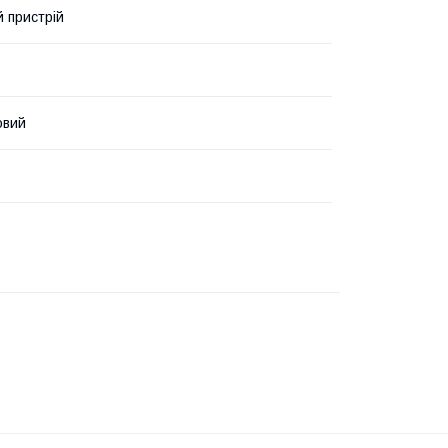
 пристрій
овий