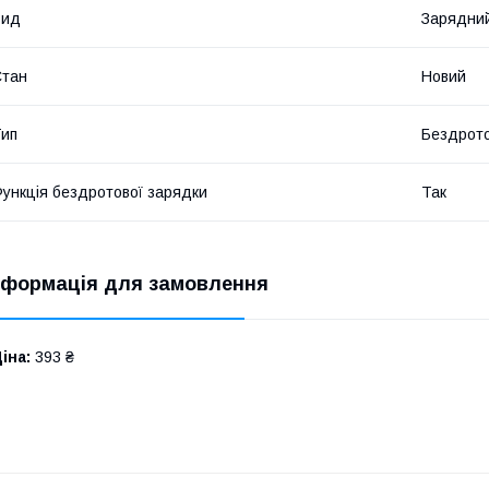
Вид
Зарядний
Стан
Новий
ип
Бездрот
ункція бездротової зарядки
Так
нформація для замовлення
іна:
393 ₴