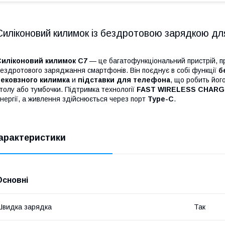
Силіконовий килимок із бездротовою зарядкою дл
Силіконовий килимок C7
— це багатофункціональний пристрій, п
ездротового заряджання смартфонів. Він поєднує в собі функції
б
нековзного килимка
и
підставки для телефона
, що робить йог
толу або тумбочки. Підтримка технології
FAST WIRELESS CHARG
нергії, а живлення здійснюється через порт
Type-C
.
арактеристики
Основні
видка зарядка
Так