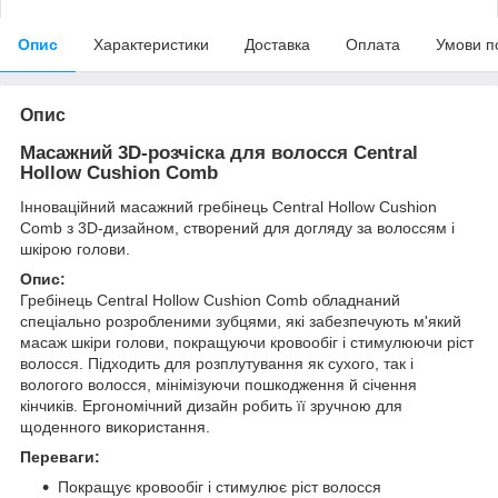
Опис
Характеристики
Доставка
Оплата
Умови п
Опис
Масажний 3D-розчіска для волосся Central
Hollow Cushion Comb
Інноваційний масажний гребінець Central Hollow Cushion
Comb з 3D-дизайном, створений для догляду за волоссям і
шкірою голови.
Опис:
Гребінець Central Hollow Cushion Comb обладнаний
спеціально розробленими зубцями, які забезпечують м'який
масаж шкіри голови, покращуючи кровообіг і стимулюючи ріст
волосся. Підходить для розплутування як сухого, так і
вологого волосся, мінімізуючи пошкодження й січення
кінчиків. Ергономічний дизайн робить її зручною для
щоденного використання.
Переваги:
Покращує кровообіг і стимулює ріст волосся