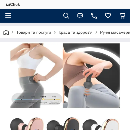
iziClick
Товари та послуги
Краса та здоров'я
Ручні масажер