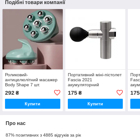
Подібні товари компанії
Роликовий-
Портативний міні-пістолет
Порт
антицелюлітний масажер
Fascia 2021
Fasc
Body Shape 7 шт.
акумуляторний
акум
масажних роликів iC227
Сріблястий iC227
iC22
292
175
175
₴
₴
Купити
Купити
Про нас
87% позитивних з 4885 відгуків за рік