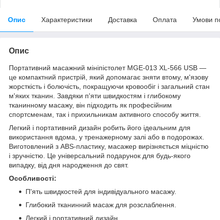
Опис
Характеристики
Доставка
Оплата
Умови п
Опис
Портативний масажний мініпістолет MGE-013 XL-566 USB —
це компактний пристрій, який допомагає зняти втому, м'язову
жорсткість і болючість, покращуючи кровообіг і загальний стан
м'яких тканин. Завдяки п'яти швидкостям і глибокому
тканинному масажу, він підходить як професійним
спортсменам, так і прихильникам активного способу життя.
Легкий і портативний дизайн робить його ідеальним для
використання вдома, у тренажерному залі або в подорожах.
Виготовлений з ABS-пластику, масажер вирізняється міцністю
і зручністю. Це універсальний подарунок для будь-якого
випадку, від дня народження до свят.
Особливості:
П'ять швидкостей для індивідуального масажу.
Глибокий тканинний масаж для розслаблення.
Легкий і портативний дизайн.