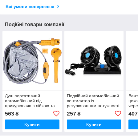
Всі умови повернення
Подібні товари компанії
Душ портативний
Подвійний автомобільний
Вент
автомобільний від
вентилятор із
цоко
прикурювача з лійкою та
регулюванням потужності
чере
кріпленням AUTOMOBILE
від прикурювача CZ-212-1
W) 
563
257
407
₴
₴
SHOWER SET iC227
iC227
AT-2
Купити
Купити