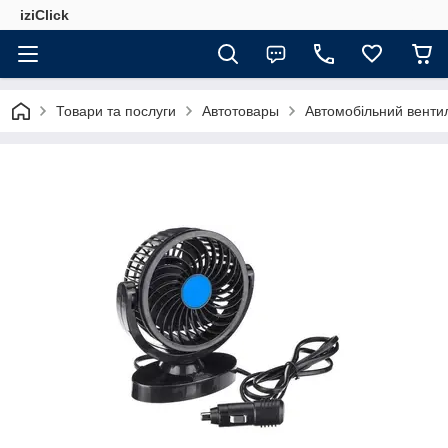
iziClick
Товари та послуги
Автотовары
Автомобільний венти