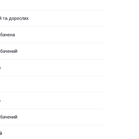
й та дорослих
дбачена
дбачений
й
р
дбачений
й