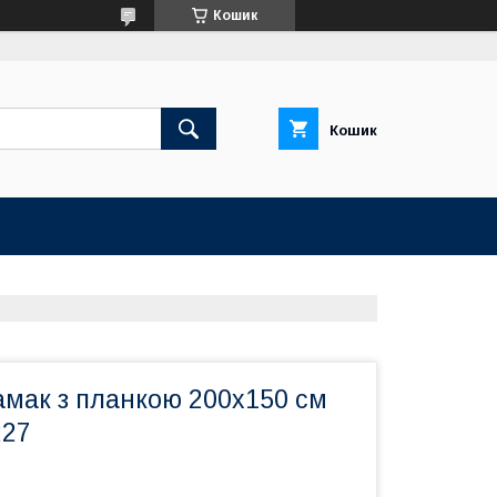
Кошик
Кошик
амак з планкою 200х150 см
227