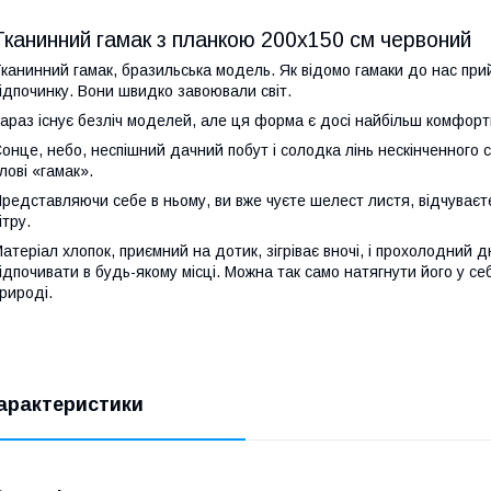
Тканинний гамак з планкою 200х150 см червоний
канинний гамак, бразильська модель. Як відомо гамаки до нас при
ідпочинку. Вони швидко завоювали світ.
араз існує безліч моделей, але ця форма є досі найбільш комфор
онце, небо, неспішний дачний побут і солодка лінь нескінченного 
лові «гамак».
редставляючи себе в ньому, ви вже чуєте шелест листя, відчуваєте
ітру.
атеріал хлопок, приємний на дотик, зігріває вночі, і прохолодний
ідпочивати в будь-якому місці. Можна так само натягнути його у 
рироді.
арактеристики