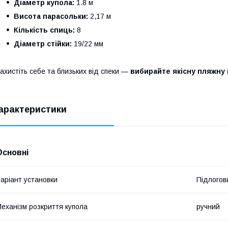
Діаметр купола:
1.8 м
Висота парасольки:
2,17 м
Кількість спиць:
8
Діаметр стійки:
19/22 мм
ахистіть себе та близьких від спеки —
вибирайте якісну пляжну 
арактеристики
Основні
аріант установки
Підлогов
еханізм розкриття купола
ручний