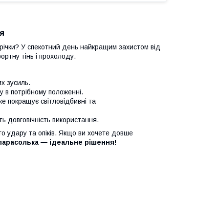
я
 річки? У спекотний день найкращим захистом від
ортну тінь і прохолоду.
х зусиль.
 в потрібному положенні.
яке покращує світловідбивні та
ть довговічність використання.
го удару та опіків. Якщо ви хочете довше
парасолька — ідеальне рішення!