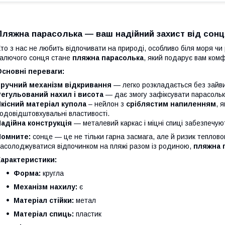
Пляжна парасолька — ваш надійний захист від сонц
то з нас не любить відпочивати на природі, особливо біля моря чи
алючого сонця стане
пляжна парасолька
, який подарує вам комф
сновні переваги:
Зручний механізм відкривання
— легко розкладається без зайви
егульований нахил і висота
— дає змогу зафіксувати парасольку
кісний матеріал купола
– нейлон з
сріблястим напиленням
, 
одовідштовхувальні властивості.
адійна конструкція
— металевий каркас і міцні спиці забезпечую
Помните:
сонце — це не тільки гарна засмага, але й ризик теплово
асолоджуватися відпочинком на пляжі разом із родиною,
пляжна 
Характеристики:
Форма:
кругла
Механізм нахилу:
є
Матеріал стійки:
метал
Матеріал спиць:
пластик