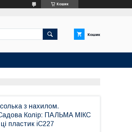
Кошик
Кошик
солька з нахилом.
Садова Колір: ПАЛЬМА МІКС
иці пластик iC227