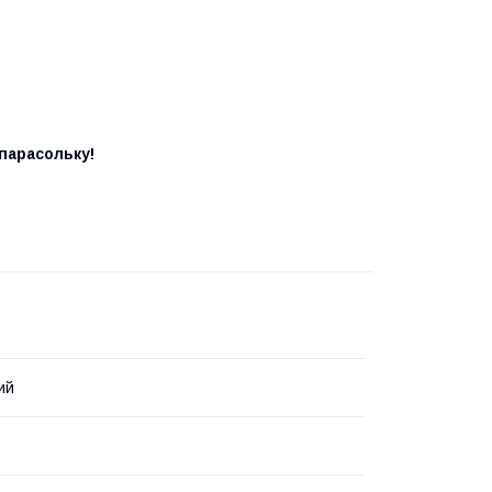
парасольку!
ий