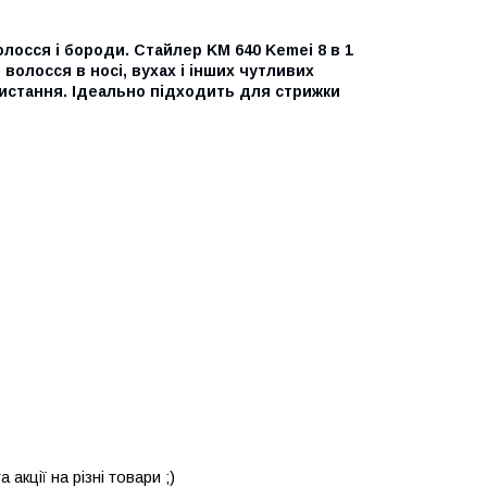
осся і бороди. Стайлер KM 640 Kemei 8 в 1
 волосся в носі, вухах і інших чутливих
ристання. Ідеально підходить для стрижки
кції на різні товари ;)