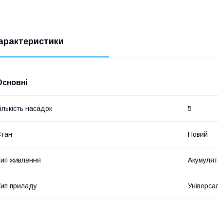
арактеристики
Основні
ількість насадок
5
Стан
Новий
ип живлення
Акумулят
ип приладу
Універса