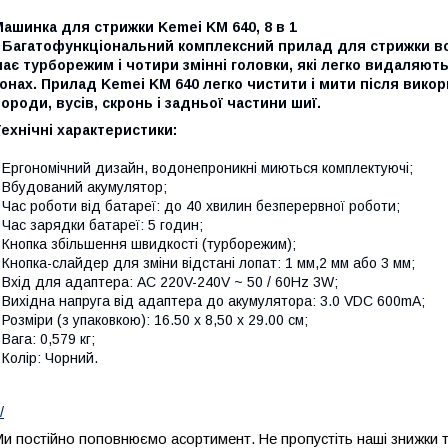
ашинка для стрижки Kemei KM 640, 8 в 1
 Багатофункціональний комплексний прилад для стрижки вол
ає турборежим і чотири змінні головки, які легко видаляють
онах. Прилад Kemei KM 640 легко чистити і мити після вико
ороди, вусів, скронь і задньої частини шиї.
ехнічні характеристики:
 Ергономічний дизайн, водонепроникні миються комплектуючі;
 Вбудований акумулятор;
 Час роботи від батареї: до 40 хвилин безперервної роботи;
 Час зарядки батареї: 5 годин;
 Кнопка збільшення швидкості (турборежим);
 Кнопка-слайдер для зміни відстані лопат: 1 мм,2 мм або 3 мм;
 Вхід для адаптера: AC 220V-240V ~ 50 / 60Hz 3W;
 Вихідна напруга від адаптера до акумулятора: 3.0 VDC 600mA;
 Розміри (з упаковкою): 16.50 х 8,50 х 29.00 см;
 Вага: 0,579 кг;
 Колір: Чорний.
/
и постійно поповнюємо асортимент. Не пропустіть наші знижки та а