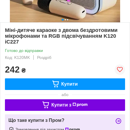
Міні-дитяче караоке з двома бездротовими
мікрофонами та RGB підсвічуванням K120
iC227
Готово до відправки
Код: K120MK
Роздріб
242
₴
Купити
або
Купити з
Що таке купити з Пром?
Замовлення під захистом