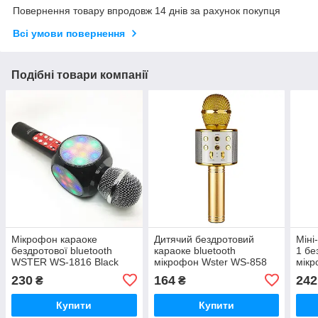
Повернення товару впродовж 14 днів за рахунок покупця
Всі умови повернення
Подібні товари компанії
Мікрофон караоке
Дитячий бездротовий
Міні
бездротової bluetooth
караоке bluetooth
1 бе
WSTER WS-1816 Black
мікрофон Wster WS-858
мікр
iC227
Gold iC227
230
164
242
₴
₴
Купити
Купити