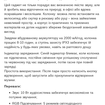
Цей гаджет не тільки порадує вас визначною якістю звуку, але
й зробить ваш відпочинок на природі, в офісі або вдома
яскравішим і веселішим. Колонку можна легко встановити на
велосипед або скутер в рюкзаку або руці – вона займатиме
невеликий простір, а корпус із практичних та приємних
матеріалів на дотик надовго збереже бездоганний зовнішній
вигляд.
Завдяки вбудованому акумулятору на 2000 мА/год, колонка
працює 8-10 годин, а ступінь захисту IPХ3 забезпечує їй
надійність у будь-яких умовах, навіть за раптового дощу.
Індикатор заряджання: Синій індикатор блимає, коли колонка
не підключена, постійне свічення при успішному сполученні
та червоному під час заряджання, потім гасне при повній
зарядці.
Простота використання: Після пари просто натисніть кнопку
відтворення, щоб запустити або призупинити відтворення
музики.
Переваги:
Звук: 10 Вт аудіосистема забезпечує високоякісне та
потужне звучання;
RGB Підсвічування: 5 режимів світлодіодного