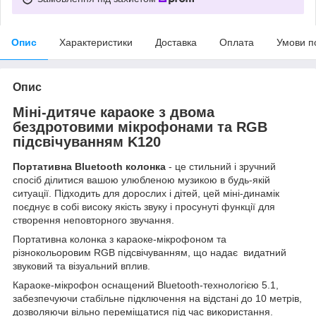
Опис
Характеристики
Доставка
Оплата
Умови п
Опис
Міні-дитяче караоке з двома
бездротовими мікрофонами та RGB
підсвічуванням K120
Портативна Bluetooth колонка
- це стильний і зручний
спосіб ділитися вашою улюбленою музикою в будь-якій
ситуації. Підходить для дорослих і дітей, цей міні-динамік
поєднує в собі високу якість звуку і просунуті функції для
створення неповторного звучання.
Портативна колонка з караоке-мікрофоном та
різнокольоровим RGB підсвічуванням, що надає видатний
звуковий та візуальний вплив.
Караоке-мікрофон оснащений Bluetooth-технологією 5.1,
забезпечуючи стабільне підключення на відстані до 10 метрів,
дозволяючи вільно переміщатися під час використання.