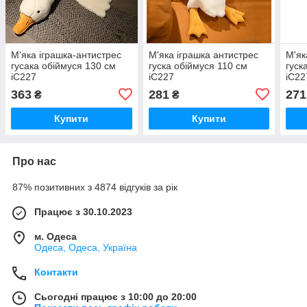
М'яка іграшка-антистрес
М'яка іграшка антистрес
М'як
гусака обіймуся 130 см
гуска обіймуся 110 см
гуск
iC227
iC227
iC22
363
281
271
₴
₴
Купити
Купити
Про нас
87% позитивних з 4874 відгуків за рік
Працює з 30.10.2023
м. Одеса
Одеса, Одеса, Україна
Контакти
Сьогодні працює з 10:00 до 20:00