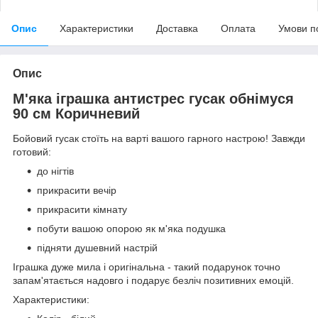
Опис
Характеристики
Доставка
Оплата
Умови п
Опис
М'яка іграшка антистрес гусак обнімуся
90 см Коричневий
Бойовий гусак стоїть на варті вашого гарного настрою! Завжди
готовий:
до нігтів
прикрасити вечір
прикрасити кімнату
побути вашою опорою як м'яка подушка
підняти душевний настрій
Іграшка дуже мила і оригінальна - такий подарунок точно
запам'ятається надовго і подарує безліч позитивних емоцій.
Характеристики: