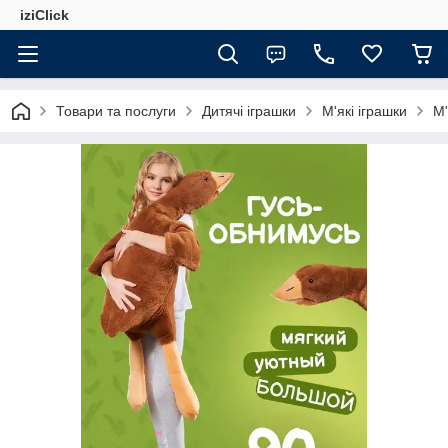
iziClick
Товари та послуги
Дитячі іграшки
М'які іграшки
М'