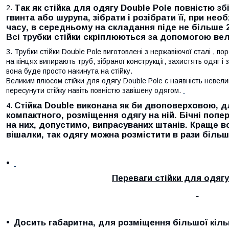
Так як стійка для одягу Double Pole повністю зб
гвинта або шурупа, зібрати і розібрати її, при необ
часу, в середньому на складання піде не більше 2
Всі трубки стійки скріплюються за допомогою вел
Трубки стійки Double Pole виготовлені з нержавіючої сталі , по
на кінцях випирають труб, зібраної конструкції, захистять одяг і
вона буде просто накинута на стійку.
Великим плюсом стійки для одягу Double Pole є наявність невел
пересунути стійку навіть повністю завішену одягом.
Стійка Double виконана як би двоповерховою, 
компактного, розміщення одягу на ній. Бічні попе
на них, допустимо, випрасуваних штанів. Краще в
вішалки, так одягу можна розмістити в рази більш
Переваги стійки для одягу
Досить габаритна, для розміщення більшої кіль