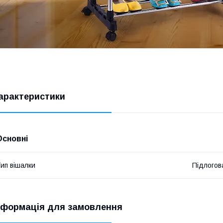
арактеристики
Основні
ип вішалки
Підлогов
нформація для замовлення