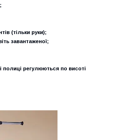
;
ів (тільки руки);
віть завантаженої;
дві полиці регулюються по висоті