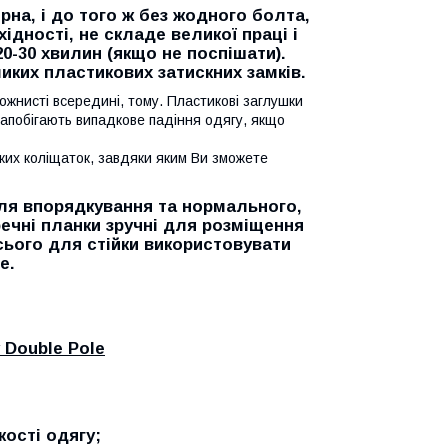
ірна, і до того ж без жодного болта,
хідності, не складе великої праці і
0-30 хвилин (якщо не поспішати).
иких пластикових затискних замків.
рожнисті всередині, тому. Пластикові заглушки
 запобігають випадкове падіння одягу, якщо
иких коліщаток, завдяки яким Ви зможете
для впорядкування та нормального,
речні планки зручні для розміщення
сього для стійки використовувати
е.
 Double Pole
кості одягу;