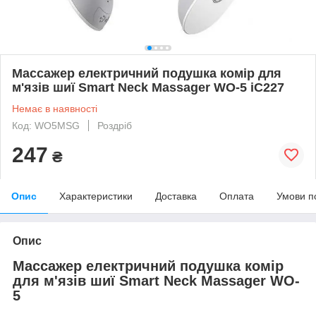
Массажер електричний подушка комір для
м'язів шиї Smart Neck Massager WO-5 iC227
Немає в наявності
Код: WO5MSG
Роздріб
247
₴
Опис
Характеристики
Доставка
Оплата
Умови п
Опис
Массажер електричний подушка комір
для м'язів шиї Smart Neck Massager WO-
5