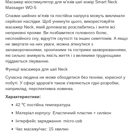
Масажер міостимулятор для м'язів шиї комір Smart Neck
Massager WO-5
Спазми шийних м'язів та постійна напруга можуть викликати
серйозні наслідки. Щоб уникнути цього, використовуйте
масажер Neck, який допомагає розслабитись і зняти всі
неприємні прояви. Ви позбавитеся головного болю,
неспокійного сну, відчуття скутості та інших симптомів. А якщо
не звертати на них уваги, можна зіткнутися з
запамороченнями, хронічними та гострими захворюваннями,
які сильно знижують якість життя і з великими труднощами
піддаються лікуванню.
Функції масажера для шиї Neck
Сучасна людина не може обходитися без техніки, корисної у
побуті. У сфері здоров'я також з'являються гідні розробки,
наприклад, перспективна новинка.
Характеристики:
42 ℃ постійна температура
Матеріал корпусу: Еластичний пластик + силікон
Інтерфейс заряджання: micro-usb
Час масажу/час: 15 хвилин