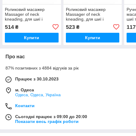
Роликовий масажер
Роликовий масажер
Ручн
Massager of neck
Massager of neck
маса
kneading, для шиї і
kneading, для шиї і
шиї 
плечей, 12V, 24W iC227
плечей, 12V, 24W iC227
Mass
514
523
117
₴
₴
Купити
Купити
Про нас
87% позитивних з 4884 відгуків за рік
Працює з 30.10.2023
м. Одеса
Одеса, Одеса, Україна
Контакти
Сьогодні працює з 09:00 до 20:00
Показати весь графік роботи