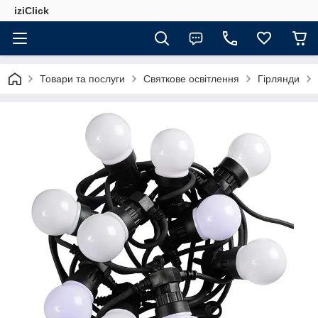
iziClick
Товари та послуги
Святкове освітлення
Гірлянди