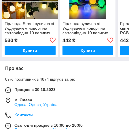
Гірлянда Street вулична зі
Гірлянда вулична зі
Гірл
з'єднувачем новорічна
з'єднувачем новорічна
світ
світлодіодна 10 великих
світлодіодна 10 великих
RGB 
шарів 5 метрів WARM
шарів 5 метрів RGB Bulbs
iC22
530
442
442
₴
₴
Bulbs Теплий колір iC227
Кольорова iC227
Купити
Купити
Про нас
87% позитивних з 4874 відгуків за рік
Працює з 30.10.2023
м. Одеса
Одеса, Одеса, Україна
Контакти
Сьогодні працює з 10:00 до 20:00