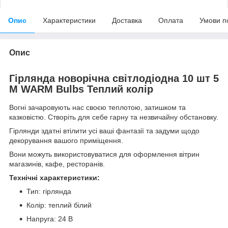
Опис
Характеристики
Доставка
Оплата
Умови п
Опис
Гірлянда новорічна світлодіодна 10 шт 5
M WARM Bulbs Теплий колір
Вогні зачаровують нас своєю теплотою, затишком та
казковістю. Створіть для себе гарну та незвичайну обстановку.
Гірлянди здатні втілити усі ваші фантазії та задуми щодо
декорування вашого приміщення.
Вони можуть використовуватися для оформлення вітрин
магазинів, кафе, ресторанів.
Технічні характеристики:
Тип: гірлянда
Колір: теплий білий
Напруга: 24 В