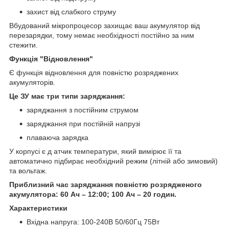
захист від слабкого струму
Вбудований мікропроцесор захищає ваш акумулятор від
перезарядки, тому немає необхідності постійно за ним
стежити.
Функція "Відновлення"
Є функція відновлення для повністю розряджених
акумуляторів.
Це ЗУ має три типи заряджання:
заряджання з постійним струмом
заряджання при постійній напрузі
плаваюча зарядка
У корпусі є д атчик температури, який вимірює її та
автоматично підбирає необхідний режим (літній або зимовий)
та вольтаж.
Приблизний час заряджання повністю розрядженого
акумулятора: 60 Ач – 12:00; 100 Ач – 20 годин.
Характеристики
Вхідна напруга: 100-240В 50/60Гц 75Вт