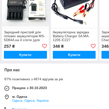
Зарядний пристрій для
Акумуляторна зарядка
Заря
літієвих акумуляторів MS-
Battery Charger 5A MA-
акум
5D84A на 4 слоти (для
1205 iC227
Char
акумуляторів 18650) iC227
iC22
257
346
346
₴
₴
Купити
Купити
Про нас
87% позитивних з 4874 відгуків за рік
Працює з 30.10.2023
м. Одеса
Одеса, Одеса, Україна