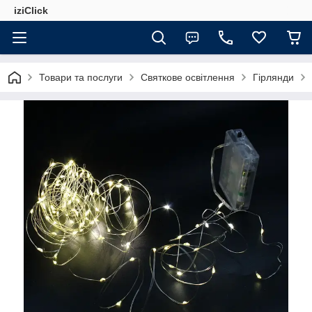
iziClick
Товари та послуги
Святкове освітлення
Гірлянди