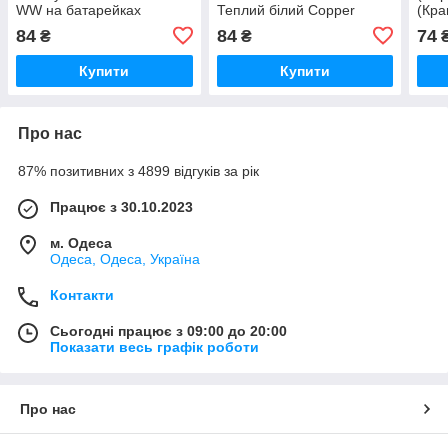
WW на батарейках
Теплий білий Copper
(Кр
Теплий білий Copper
iC227
WHIT
84
84
74
₴
₴
мідний провід iC227
Тепл
Купити
Купити
Про нас
87% позитивних з 4899 відгуків за рік
Працює з 30.10.2023
м. Одеса
Одеса, Одеса, Україна
Контакти
Сьогодні працює з 09:00 до 20:00
Показати весь графік роботи
Про нас