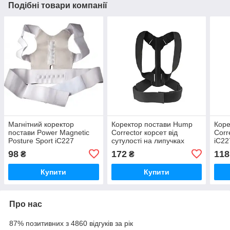
Подібні товари компанії
Магнітний коректор
Коректор постави Hump
Коре
постави Power Magnetic
Corrector корсет від
Corr
Posture Sport iC227
сутулості на липучках
iC22
Intelligent iC227
98
172
118
₴
₴
Купити
Купити
Про нас
87% позитивних з 4860 відгуків за рік