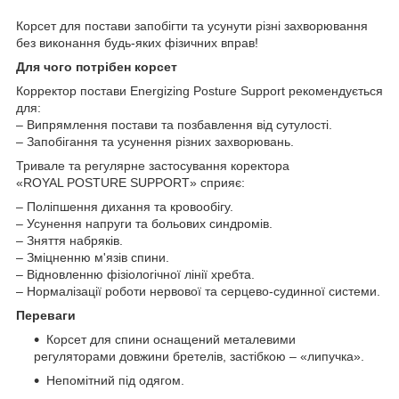
Корсет для постави запобігти та усунути різні захворювання
без виконання будь-яких фізичних вправ!
Для чого потрібен корсет
Корректор постави Energizing Posture Support рекомендується
для:
– Випрямлення постави та позбавлення від сутулості.
– Запобігання та усунення різних захворювань.
Тривале та регулярне застосування коректора
«ROYAL POSTURE SUPPORT» сприяє:
– Поліпшення дихання та кровообігу.
– Усунення напруги та больових синдромів.
– Зняття набряків.
– Зміцненню м'язів спини.
– Відновленню фізіологічної лінії хребта.
– Нормалізації роботи нервової та серцево-судинної системи.
Переваги
Корсет для спини оснащений металевими
регуляторами довжини бретелів, застібкою – «липучка».
Непомітний під одягом.