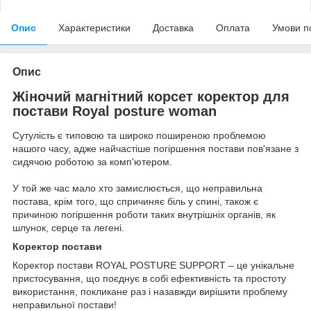
Опис
Характеристики
Доставка
Оплата
Умови п
Опис
Жіночий магнітний корсет коректор для
постави Royal posture woman
Сутулість є типовою та широко поширеною проблемою
нашого часу, адже найчастіше погіршення постави пов'язане з
сидячою роботою за комп'ютером.
У той же час мало хто замислюється, що неправильна
постава, крім того, що спричиняє біль у спині, також є
причиною погіршення роботи таких внутрішніх органів, як
шлунок, серце та легені.
Коректор постави
Коректор постави ROYAL POSTURE SUPPORT – це унікальне
пристосування, що поєднує в собі ефективність та простоту
використання, покликане раз і назавжди вирішити проблему
неправильної постави!