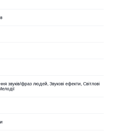
ів
ння звуків/фраз людей, Звукові ефекти, Світлові
Мелодії
ки