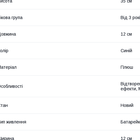
исота
35 см
ікова група
Від 3 рок
Довжина
12 см
олір
Синій
атеріал
Плюш
Відтворе
собливості
ефекти, 
Стан
Новий
ип живлення
Батарей
Ширина
12 см