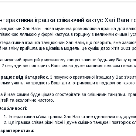
Інтерактивна іграшка співаючий кактус Хагі Ваги 
анцюючий Хагі Ваги - нова музична розмовляюча іграшка для вашої
піваючою лялькою у формі кактуса в горщику з великими очима і у
нтерактивна іграшка танцюючий Хагі Ваги, що говорить, вже завоюва
й на зміну прийшла ще цікавіша модель, це суміш двох хітів 2021 ро
аписуючий пристрій у музичному кактусі запише будь-яку Вашу проп
-2 секунди він повторить Ваші слова дуже смішним голосом і весел
Працює від батарейок.
З покупкою креативної іграшки у Вас з'яви
ільки уявіть, як зрадіють Ваші діти, отримавши в подарунок таког
а й Вам самим буде цікаво спостерігати за смішними танцями. Ігра
ітей та екологічно чистого.
Особливості:
Інтерактивна м'яка іграшка Хагі Вагі стане ідеальним подарун
Ця іграшка співає різні пісні і дуже смішно танцює і повторює с
Характеристики: