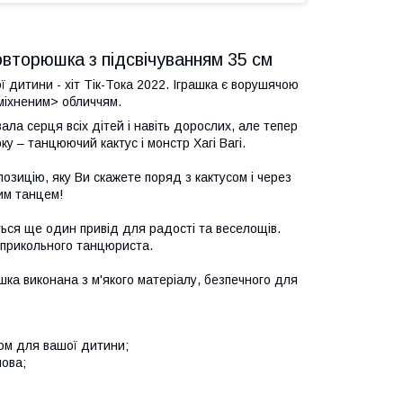
повторюшка з підсвічуванням 35 см
 дитини - хіт Тік-Тока 2022. Іграшка є ворушячою
сміхненим> обличчям.
ла серця всіх дітей і навіть дорослих, але тепер
ку – танцюючий кактус і монстр Хагі Вагі.
озицію, яку Ви скажете поряд з кактусом і через
им танцем!
ться ще один привід для радості та веселощів.
о прикольного танцюриста.
шка виконана з м'якого матеріалу, безпечного для
ком для вашої дитини;
лова;