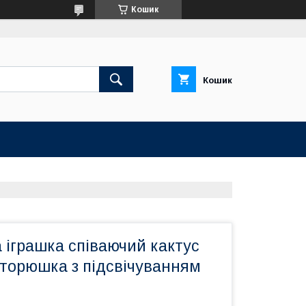
Кошик
Кошик
 іграшка співаючий кактус
вторюшка з підсвічуванням