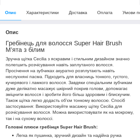
Опис
Характеристики
Доставка
Оплата
Умови п
Опис
Гребінець для волосся Super Hair Brush
М'ята з білим
Зручна щітка Cecilia з яскравим і стильним дизайном значно
полегшить розчісування навіть заплутаного волосся.
Просічення на зубчиках акуратно розплутають навіть
неслухняні пасма. Підходить для власниць тонкого, густого,
кучерявого і ламкого волосся. Завдяки спеціальним зубчикам
дуже делікатно масажує шкірний покрив голови, допомагає
зміцнити волосся і зробити його більш здоровим і блискучим.
Також щітка легко додасть об'єм тонкому волоссю. Спосіб
застосування: Використовуйте масажну щітку Cecilia для
розчісування волосся. Можна використовувати як на мокрому,
так і на сухому волоссі.
Головні плюси гребінця Super Hair Brush:
Легка як пушинка, зручний дизайн та надійна ручка