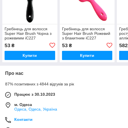
Гребінець для волосся
Гребінець для волосся
Греб
Super Hair Brush Чорна з
Super Hair Brush Рожевий
рост
рожевимм iC227
з блакитним iC227
аплі
iC22
53
53
582
₴
₴
Купити
Купити
Про нас
87% позитивних з 4844 відгуків за рік
Працює з 30.10.2023
м. Одеса
Одеса, Одеса, Україна
Контакти