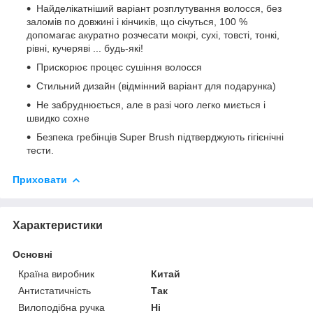
Найделікатніший варіант розплутування волосся, без
заломів по довжині і кінчиків, що січуться, 100 %
допомагає акуратно розчесати мокрі, сухі, товсті, тонкі,
рівні, кучеряві ... будь-які!
Прискорює процес сушіння волосся
Стильний дизайн (відмінний варіант для подарунка)
Не забруднюється, але в разі чого легко миється і
швидко сохне
Безпека гребінців Super Brush підтверджують гігієнічні
тести.
Приховати
Характеристики
Основні
Країна виробник
Китай
Антистатичність
Так
Вилоподібна ручка
Ні