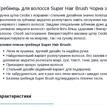
Гребінець для волосся Super Hair Brush Чорна 
ручна щітка Cecilia з яскравим і стильним дизайном значно полегш
росічення на зубчиках акуратно розплутають навіть неслухняні пас
учерявого і ламкого волосся. Завдяки спеціальним зубчикам дуже д
опомагає зміцнити волосся і зробити його більш здоровим і блиску
олоссю. Спосіб застосування: Використовуйте масажну щітку Cecil
икористовувати як на мокрому, так і на сухому волоссі.
оловні плюси гребінця Super Hair Brush:
Легка як пушинка, зручний дизайн та надійна ручка
Найделікатніший варіант розплутування волосся, без заломів по
допомагає акуратно розчесати мокрі, сухі, товсті, тонкі, рівні, кучер
Прискорює процес сушіння волосся
Стильний дизайн (відмінний варіант для подарунка)
Не забруднюється, але в разі чого легко миється і швидко сох
Безпека гребінців Super Brush підтверджують гігієнічні тести.
арактеристики