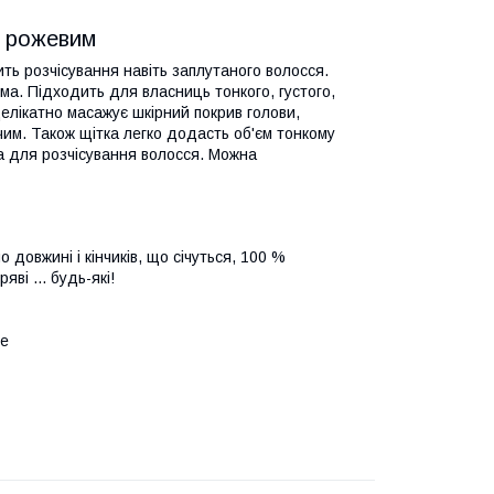
з рожевим
ить розчісування навіть заплутаного волосся.
ма. Підходить для власниць тонкого, густого,
елікатно масажує шкірний покрив голови,
чим. Також щітка легко додасть об'єм тонкому
ia для розчісування волосся. Можна
 довжині і кінчиків, що січуться, 100 %
яві ... будь-які!
не