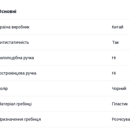
Основні
раїна виробник
Китай
нтистатичність
Так
илоподібна ручка
Ні
острокінцева ручка
Ні
олір
Чорний
атеріал гребінці
Пластик
ризначення гребінця
Розчісув