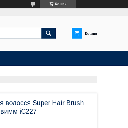
Кошик
Кошик
я волосся Super Hair Brush
евимм iC227