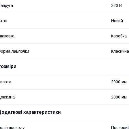
апруга
220 В
Стан
Новий
паковка
Коробка
орма лампочки
Класична
Розміри
исота
2000 мм
Довжина
2000 мм
Додаткові характеристики
олір проводу
Прозори