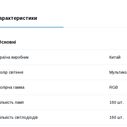
арактеристики
Основні
раїна виробник
Китай
олір світіння
Мультико
олірна гамма
RGB
ількість ламп
160 шт.
ількість світлодіодів
160 шт.