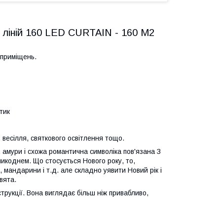
 ліній 160 LED CURTAIN - 160 M2
 приміщень.
тик
 весілля, святкового освітлення тощо.
 амури і схожа романтична символіка пов'язана З
икоднем. Що стосується Нового року, то,
 мандарини і т.д. але складно уявити Новий рік і
вята.
струкції. Вона виглядає більш ніж привабливо,