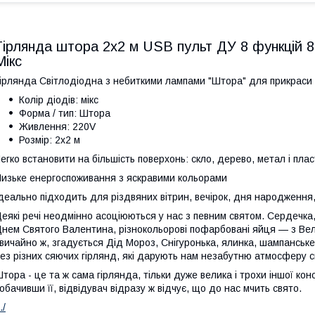
Гірлянда штора 2х2 м USB пульт ДУ 8 функцій 8
Мікс
ірлянда Світлодіодна з небиткими лампами "Штора" для прикраси
Колір діодів: мікс
Форма / тип: Штора
Живлення: 220V
Розмір: 2х2 м
егко встановити на більшість поверхонь: скло, дерево, метал і плас
изьке енергоспоживання з яскравими кольорами
деально підходить для різдвяних вітрин, вечірок, дня народження,
еякі речі неодмінно асоціюються у нас з певним святом. Сердечка,
нем Святого Валентина, різнокольорові пофарбовані яйця — з Вел
вичайно ж, згадується Дід Мороз, Снігуронька, ялинка, шампанське,
ез різних сяючих гірлянд, які дарують нам незабутню атмосферу с
тора - це та ж сама гірлянда, тільки дуже велика і трохи іншої кон
обачивши її, відвідувач відразу ж відчує, що до нас мчить свято.
./