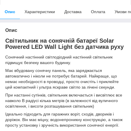
Опис
Характеристики
Доставка
Оплата
Умови п
Опис
Світильник на сонячній батареї Solar
Powered LED Wall Light без датчика руху
Сонячний настінний світлодіодний настінний світильник
підвищує безпеку вашого будинку.
Має вбудовану сонячну панель, яка заряджається
автоматично і ніколи не потребує батарей. Найкраще, що
немає необхідності в проводці, просто очистіть і приклейте
цей компактний і ультра яскраве світло за лічені секунди.
При настанні сутінків, світильник включається і висвітлює все
навколо В радіусі кілька метрів (в залежності від вуличного
освітлення, і висоти розташування світильник)
Ідеально підходить для гаражних воріт, сходів, двориків і
доріжок. Він має міцну, водонепроникну конструкцію, а також
просту установку і зручність використання сонячної енергії.