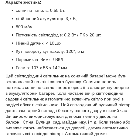
Характеристика:
сонячна панель: 0,55 Вт.
літій-іонний акумулятор: 3,7 В,
800 мАч.
Потужність світлодіодів: 0,2 Вт / ПК x 20 шт.
Нічний датчик: < 10Lux
Кут повороту кут нахилу: 120*, 5 м
Перемикач: Вимк. / ВКЛ .
Розмір: 107 x 53 x 142 мм
Цей світлодіодний світильник на сонячній батареї може бути
встановлений на стіні вашого будинку. Сонячна панель
поглинає сонячне світло і перетворює її в електричну енергію
в акумуляторній батареї. Коли настане вечір світлодіодний
садовий світильник автоматично включить світло при русі в
радіусі обхваті світильника. Цей світлодіодний вуличний ліхтар
дасть вам гарний вигляд і безпеку вашого двору в нічний час.
Він широко використовується для освітлення у дворі, на
балконі, Стіна, Вулиця, сад, майданчику, і т. д. Коли темно або
виявляє когось наближається до дверей, датчик автоматично
включить світлодіодні ліхтарі. Автоматичний датчик