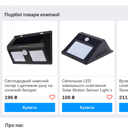
Подібні товари компанії
Світлодіодний навісний
Світильник LED
Вули
ліхтар з датчиком руху на
зовнішнього освітлення
соня
сонячній батареї
Solar Motion Sensor Light з
Stre
водонепроникний Solar
датчиком руху на
6COB
196
100
211
₴
₴
1626A + solar 40 iC227
сонячних батареях iC227
пуль
Купити
Купити
Про нас