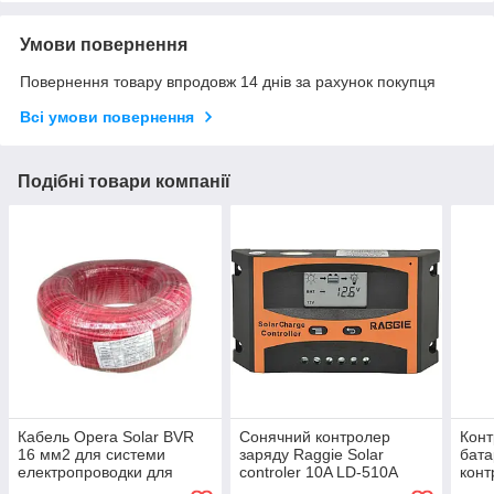
Умови повернення
Повернення товару впродовж 14 днів за рахунок покупця
Всі умови повернення
Подібні товари компанії
Кабель Opera Solar BVR
Сонячний контролер
Конт
16 мм2 для системи
заряду Raggie Solar
бата
електропроводки для
controler 10A LD-510A
конт
під'єднання акумуляторів
iC227
iC22