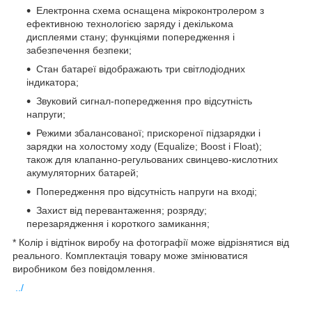
Електронна схема оснащена мікроконтролером з
ефективною технологією заряду і декількома
дисплеями стану; функціями попередження і
забезпечення безпеки;
Стан батареї відображають три світлодіодних
індикатора;
Звуковий сигнал-попередження про відсутність
напруги;
Режими збалансованої; прискореної підзарядки і
зарядки на холостому ходу (Equalize; Boost і Float);
також для клапанно-регульованих свинцево-кислотних
акумуляторних батарей;
Попередження про відсутність напруги на вході;
Захист від перевантаження; розряду;
перезарядження і короткого замикання;
* Колір і відтінок виробу на фотографії може відрізнятися від
реального. Комплектація товару може змінюватися
виробником без повідомлення.
../