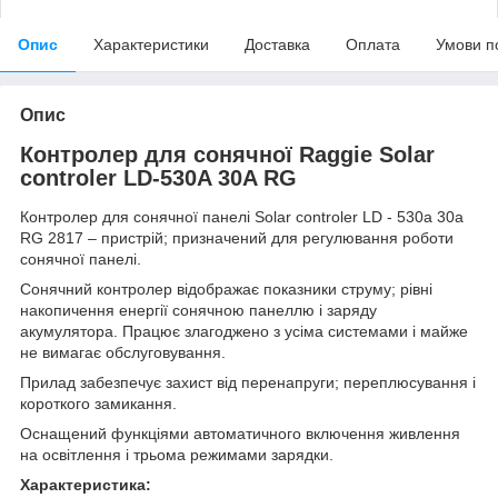
Опис
Характеристики
Доставка
Оплата
Умови п
Опис
Контролер для сонячної Raggie Solar
controler LD-530A 30A RG
Контролер для сонячної панелі Solar controler LD - 530a 30a
RG 2817 – пристрій; призначений для регулювання роботи
сонячної панелі.
Сонячний контролер відображає показники струму; рівні
накопичення енергії сонячною панеллю і заряду
акумулятора. Працює злагоджено з усіма системами і майже
не вимагає обслуговування.
Прилад забезпечує захист від перенапруги; переплюсування і
короткого замикання.
Оснащений функціями автоматичного включення живлення
на освітлення і трьома режимами зарядки.
Характеристика: