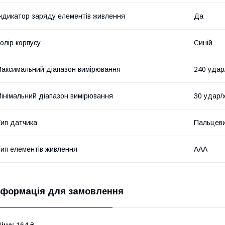
ндикатор заряду елементів живлення
Да
олір корпусу
Синій
аксимальний діапазон вимірювання
240 удар
інімальний діапазон вимірювання
30 удар/
ип датчика
Пальцев
ип елементів живлення
AAA
нформація для замовлення
іна:
164 ₴