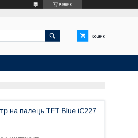
Кошик
Кошик
р на палець TFT Blue iC227