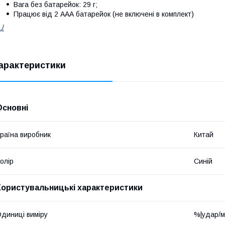
Вага без батарейок: 29 г;
Працює від 2 ААА батарейок (не включені в комплект)
./
арактеристики
Основні
раїна виробник
Китай
олір
Синій
Користувальницькі характеристики
диниці виміру
%|удар/