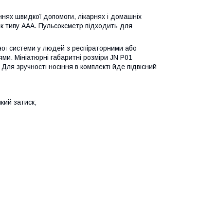
нях швидкої допомоги, лікарнях і домашніх
ок типу AAA. Пульсоксметр підходить для
ної системи у людей з респіраторними або
и. Мініатюрні габаритні розміри JN P01
Для зручності носіння в комплекті йде підвісний
кий затиск;