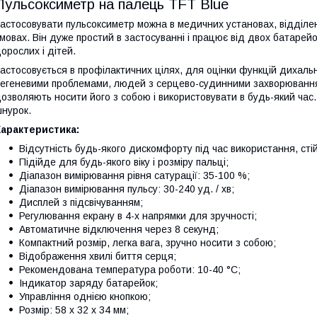
Пульсоксиметр на палець TFT Blue
астосовувати пульсоксиметр можна в медичних установах, відділен
мовах. Він дуже простий в застосуванні і працює від двох батарей
орослих і дітей.
астосовується в профілактичних цілях, для оцінки функцій дихаль
егеневими проблемами, людей з серцево-судинними захворюванням
озволяють носити його з собою і використовувати в будь-який час. 
нурок.
арактеристика:
Відсутність будь-якого дискомфорту під час використання, стій
Підійде для будь-якого віку і розміру пальці;
Діапазон вимірювання рівня сатурації: 35-100 %;
Діапазон вимірювання пульсу: 30-240 уд. / хв;
Дисплей з підсвічуванням;
Регулювання екрану в 4-х напрямки для зручності;
Автоматичне відключення через 8 секунд;
Компактний розмір, легка вага, зручно носити з собою;
Відображення хвилі биття серця;
Рекомендована температура роботи: 10-40 °C;
Індикатор заряду батарейок;
Управління однією кнопкою;
Розмір: 58 х 32 х 34 мм;