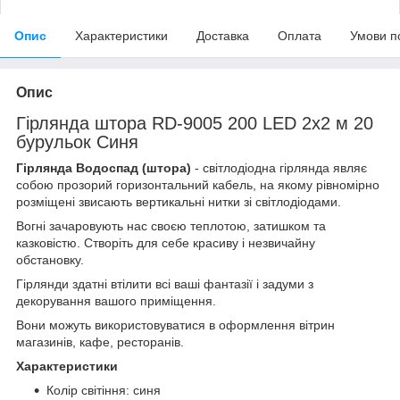
Опис
Характеристики
Доставка
Оплата
Умови п
Опис
Гірлянда штора RD-9005 200 LED 2х2 м 20
бурульок Синя
Гірлянда Водоспад (штора)
- світлодіодна гірлянда являє
собою прозорий горизонтальний кабель, на якому рівномірно
розміщені звисають вертикальні нитки зі світлодіодами.
Вогні зачаровують нас своєю теплотою, затишком та
казковістю. Створіть для себе красиву і незвичайну
обстановку.
Гірлянди здатні втілити всі ваші фантазії і задуми з
декорування вашого приміщення.
Вони можуть використовуватися в оформлення вітрин
магазинів, кафе, ресторанів.
Характеристики
Колір світіння: синя