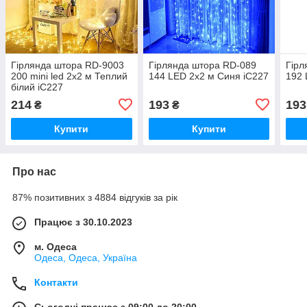
Гірлянда штора RD-9003
Гірлянда штора RD-089
Гірл
200 mini led 2х2 м Теплий
144 LED 2х2 м Синя iC227
192 
білий iC227
214
193
193
₴
₴
Купити
Купити
Про нас
87% позитивних з 4884 відгуків за рік
Працює з 30.10.2023
м. Одеса
Одеса, Одеса, Україна
Контакти
Сьогодні працює з 09:00 до 20:00