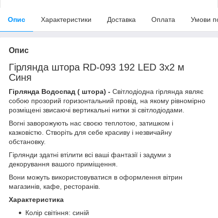
Опис
Характеристики
Доставка
Оплата
Умови п
Опис
Гірлянда штора RD-093 192 LED 3х2 м
Синя
Гірлянда Водоспад ( штора) -
Світлодіодна гірлянда являє
собою прозорий горизонтальний провід, на якому рівномірно
розміщені звисаючі вертикальні нитки зі світлодіодами.
Вогні заворожують нас своєю теплотою, затишком і
казковістю. Створіть для себе красиву і незвичайну
обстановку.
Гірлянди здатні втілити всі ваші фантазії і задуми з
декорування вашого приміщення.
Вони можуть використовуватися в оформлення вітрин
магазинів, кафе, ресторанів.
Характеристика
Колір світіння: синій