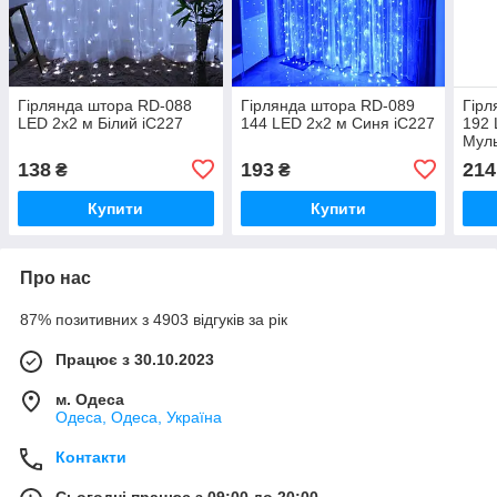
Гірлянда штора RD-088
Гірлянда штора RD-089
Гірл
LED 2х2 м Білий iC227
144 LED 2х2 м Синя iC227
192 
Муль
138
193
214
₴
₴
Купити
Купити
Про нас
87% позитивних з 4903 відгуків за рік
Працює з 30.10.2023
м. Одеса
Одеса, Одеса, Україна
Контакти
Сьогодні працює з 09:00 до 20:00