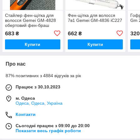
Стайлер фен-щітка для
Фен-щітка для волосся
Гофр
волосся Gemei GM-4828
7в1 Gemei GM-4836 iC227
Gm 2
обертовий фен-браш
1000 Вт iC227
683
662
320
₴
₴
Купити
Купити
Про нас
87% позитивних з 4884 відгуків за рік
Працює з 30.10.2023
м. Одеса
Одеса, Одеса, Україна
Контакти
Сьогодні працює з 09:00 до 20:00
Показати весь графік роботи