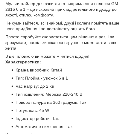
Мультистайлер для завивки та випрямлення волосся GM-
2816 6 в 1 – це яскравий приклад ретельного підходу до
якості, стилю, комфорту.
Не сумнівайтеся, всі знайомі, друзі і колеги помітять ваше
нове придбання і по достоїнству оцінять його.
Просто спробуйте скористатися цим рішенням раз, і ви
зрозумієте, наскільки цікавою і зручною може стати ваше
життя.
З цієї плойкою ви можете мінятися щодня!
Характеристики:
Країна виробник: Китай
Тип: Плойка - утюжок 6 в 1
Час нагріву: до 2 хв
Тип живлення: Мережа 220-240 В
Поворот шнура на 360 градусів: Так
Потужність: 45 W
Індикатор роботи: Так
Автоматичне вимкнення: Так