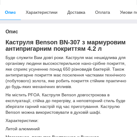
Опис
Характеристики
Доставка
Оплата
Умови п
Опис
Каструля Benson BN-307 з мармуровим
антипригарним покриттям 4.2 л
Буде служити Вам довгі роки. Каструля має нешкідлива для
організму людини высокостерильное нано-срібне покриття,
яке сприяє усуненню понад 650 різновидів бактерій. Також
антипригарне покриття має посилення частками технічного
(побутового) золота, яке робить покриття стійким практично
до будь-яких механічних впливів.
Не містить PFOA. Каструля Benson довгострокова в
експлуатації, стійка до перегріву, а неповторний стиль буде
зберігати гарний настрій під час приготування. Каструлю
Benson можна використовувати в духовій шафі.
Характеристики:
Литой алюминий
Мраморное покрытие Внутреннее и Внешнее