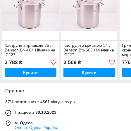
Каструля з кришкою 25 л
Каструля з кришкою 34 л
Грил
Benson BN-604 Німеччина
Benson BN-605 Німеччина
сков
iC227
iC227
марм
анти
3 782
3 509
776
₴
₴
Купити
Купити
Про нас
87% позитивних з 4861 відгука за рік
Працює з 30.10.2023
м. Одеса
Одеса, Одеса, Україна