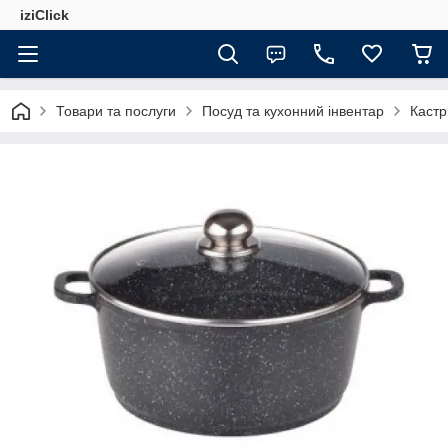
iziClick
Товари та послуги
Посуд та кухонний інвентар
Каст