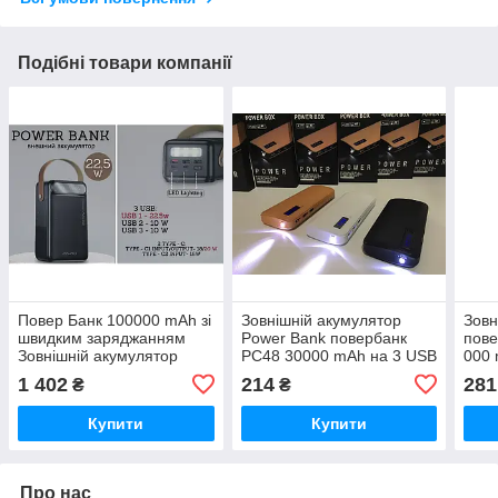
Подібні товари компанії
Повер Банк 100000 mAh зі
Зовнішній акумулятор
Зовн
швидким заряджанням
Power Bank повербанк
пове
Зовнішній акумулятор
PC48 30000 mAh на 3 USB
000 
AND P101K iC227
з ліхтариком iC227
iC22
1 402
214
281
₴
₴
Купити
Купити
Про нас