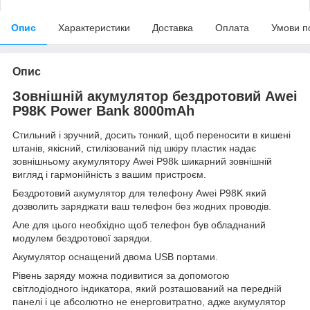
Опис
Характеристики
Доставка
Оплата
Умови п
Опис
Зовнішній акумулятор бездротовий Awei
P98K
Power Bank
8000mAh
Стильний і зручний, досить тонкий, щоб переносити в кишені
штанів, якісний, стилізований під шкіру пластик надає
зовнішньому акумулятору Awei P98k шикарний зовнішній
вигляд і гармонійність з вашим пристроєм.
Бездротовий акумулятор для телефону Awei P98K який
дозволить заряджати ваш телефон без жодних проводів.
Але для цього необхідно щоб телефон був обладнаний
модулем бездротової зарядки.
Акумулятор оснащений двома USB портами.
Рівень заряду можна подивитися за допомогою
світлодіодного індикатора, який розташований на передній
панелі і це абсолютно не енерговитратно, адже акумулятор