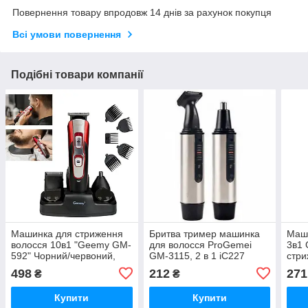
Повернення товару впродовж 14 днів за рахунок покупця
Всі умови повернення
Подібні товари компанії
Машинка для стриження
Бритва тример машинка
Маш
волосся 10в1 "Geemy GM-
для волосся ProGemei
3в1 
592" Чорний/червоний,
GM-3115, 2 в 1 iC227
стри
чоловічий тример для
боро
498
212
271
₴
₴
обличчя бороди/носа (ST)
набі
iC227
Купити
Купити