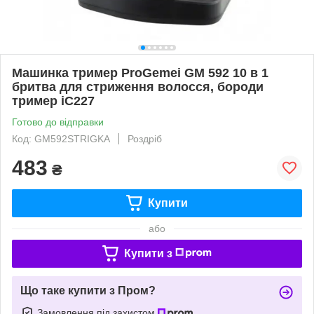
Машинка тример ProGemei GM 592 10 в 1
бритва для стриження волосся, бороди
тример iC227
Готово до відправки
Код: GM592STRIGKA
Роздріб
483
₴
Купити
або
Купити з
Що таке купити з Пром?
Замовлення під захистом