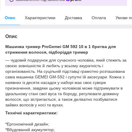
Опис
Характеристики
Доставка
Оплата
Умови п
Опис
Машинка тример ProGemei GM 592 10 в 1 бритва для
стриження волосся, підборіддя тример
— чудовий подарунок для сучасного чоловіка, який стежить за
своєю зовнішністю й любить у всьому акуратність і
організованість. На суцільній підставці грамотно розташована
сама машинка GEMEI GM-592 і супутні їй аксесуари. Кожна з
наявних із десяти насадок у наборі має своє суворе
призначення, завдяки цьому чоловікові може підтримувати в
ідеальному стані свої вуса та бороду, регулювати довжину
волосся, що зістригається, а також делікатно позбуватися
зайвих волосів у носі та вухах.
Технічні характеристики:
*Ергономічний дизайн;
*Вбудований акумулятор;