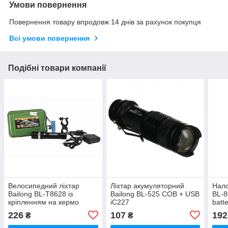
Умови повернення
Повернення товару впродовж 14 днів за рахунок покупця
Всі умови повернення
Подібні товари компанії
Велосипедний ліхтар
Ліхтар акумуляторний
Нало
Bailong BL-T8628 із
Bailong BL-525 COB + USB
BL-8
кріпленням на кермо
iC227
batt
iC227
226
107
192
₴
₴