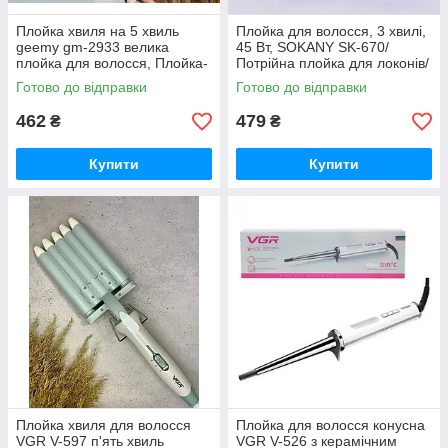
Плойка хвиля на 5 хвиль
Плойка для волосся, 3 хвилі,
geemy gm-2933 велика
45 Вт, SOKANY SK-670/
плойка для волосся, Плойка-
Потрійна плойка для локонів/
щипці для волосся ВВВ iC227
Щипці для завивання
Готово до відправки
Готово до відправки
волосся iC227
462
479
₴
₴
Купити
Купити
Плойка хвиля для волосся
Плойка для волосся конусна
VGR V-597 п'ять хвиль
VGR V-526 з керамічним