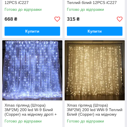
12PCS iC227
Теплий білий 12PCS iC227
Готово до відправки
Готово до відправки
668
315
₴
₴
Купити
Купити
Xmas гірлянд (Штора)
Xmas гірлянд (Штора)
3M*2M) 200 led W-9 Білий
3M*2M) 200 led WW-9 Теплий
(Copper) на мідному дроті +
Білий (Copper) на мідному
соед (100) HS HS iC227
дроті + соед (100) HS HS
Готово до відправки
Готово до відправки
iC227