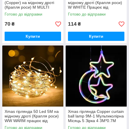
(Copper) на мідному дроті
мідному дроті (Крапля роси)
(Крапля роси) M MULTI
W WHITE Працює від
працює від батарейок+USB
батарейок+USB Холодний
Готово до відправки
Готово до відправки
Мультиколір iC227
iC227
70
114
₴
₴
Купити
Купити
Xmas гірлянда 50 Led 5M на
Xmas гірлянда Copper curtain
мідному дроті (Крапля роси)
ball lamp 9M-1 Мультиколірна
WW WARM працює від
Місяць 5 Зірка 4 3M*0.7M
батарейок + USB Теплий
iC227
Готово до відправки
Готово до відправки