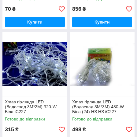
білий iC227
70
856
₴
₴
Купити
Купити
Xmas гірлянда LED
Xmas гірлянда LED
(Водоспад 3M*2M) 320-W
(Водоспад 3M*3M) 480-W
Біла iC227
Біла (24) HS HS iC227
Готово до відправки
Готово до відправки
315
498
₴
₴