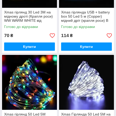
Xmas гірлянд 30 Led 3M на
Xmas гірлянда USB + battery
мідному дроті (Крапля роси)
box 50 Led 5 м (Copper)
WW WARM WHITE від
мідний дріт (крапля роси) B
батарейок+USB (300) HS HS
BLUE працює від батарейок
Готово до відправки
Готово до відправки
iC227
iC227
70
114
₴
₴
Купити
Купити
Xmas гірлянд 50 Led 5M
Xmas Гірлянда 50 Led 5M на