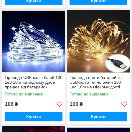
Купити
Купити
Гірлянда USB-колір білий 100
Гірлянда проти батарейок і
Led 10m на мідному дроті
USB-колір тепло білий 100
працює від батарейок
Led 10m на мідному дроті
(Крапля роси) iC227
(Крапля роси) iC227
Готово до відправки
Готово до відправки
106
106
₴
₴
Купити
Купити