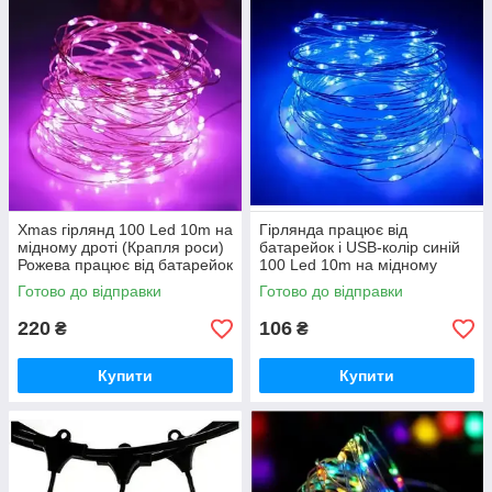
Xmas гірлянд 100 Led 10m на
Гірлянда працює від
мідному дроті (Крапля роси)
батарейок і USB-колір синій
Рожева працює від батарейок
100 Led 10m на мідному
+ USB (200) iC227
дроті (Крапля роси) iC227
Готово до відправки
Готово до відправки
220
106
₴
₴
Купити
Купити