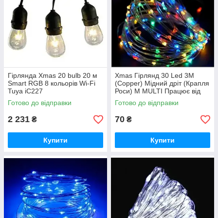
Гірлянда Xmas 20 bulb 20 м
Xmas Гірлянд 30 Led 3M
Smart RGB 8 кольорів Wi-Fi
(Copper) Мідний дріт (Крапля
Tuya iC227
Роси) M MULTI Працює від
батарейок+USB iC227
Готово до відправки
Готово до відправки
2 231
70
₴
₴
Купити
Купити