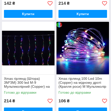
142
214
₴
₴
Купити
Купити
Xmas гірлянд (Штора)
Xmas гірлянд 100 Led 10m
3M*3M) 300 led M-9
(Copper) на мідному дроті
Мультиколірний (Copper) на
(Крапля роси) M Мультиколір
мідному дроті + соед (100)
від батарей + USB
Готово до відправки
Готово до відправки
HS HS iC227
Мультиколір iC227
214
106
₴
₴