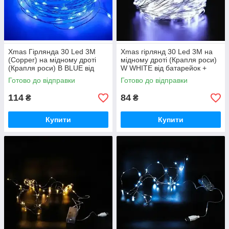
Xmas Гірлянда 30 Led 3M
Xmas гірлянд 30 Led 3M на
(Copper) на мідному дроті
мідному дроті (Крапля роси)
(Крапля роси) B BLUE від
W WHITE від батарейок +
батарейок+USB iC227
USB (300) HS HS iC227
Готово до відправки
Готово до відправки
114
84
₴
₴
Купити
Купити