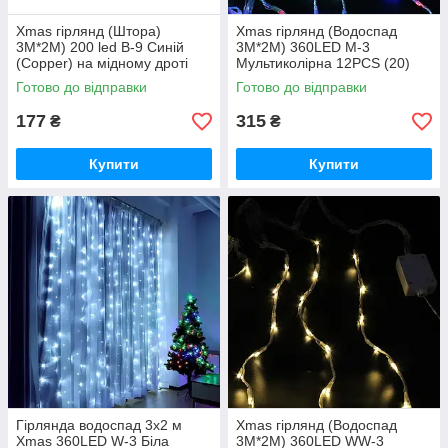
Xmas гірлянд (Штора)
Xmas гірлянд (Водоспад
3M*2M) 200 led B-9 Синій
3M*2M) 360LED M-3
(Copper) на мідному дроті
Мультиколірна 12PCS (20)
соед iC227
HS HS iC227
Готово до відправки
Готово до відправки
177
315
₴
₴
Купити
Купити
Гірлянда водоспад 3х2 м
Xmas гірлянд (Водоспад
Xmas 360LED W-3 Біла
3M*2M) 360LED WW-3