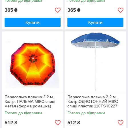
Готово до відправки
Готово до відправки
365
365
₴
₴
Купити
Купити
Парасолька пляжна 2.2 м.
Парасолька пляжна 2,2 м
Колір: ПАЛЬМА МІКС спиці
Колір:ОДНОТОННИЙ МІКС
метал (форма ромашка)
спиці пластик 110TS iC227
110M iC227
Готово до відправки
Готово до відправки
512
512
₴
₴