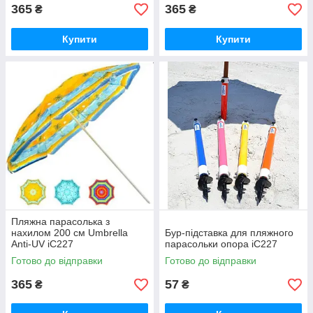
365
365
₴
₴
Купити
Купити
Пляжна парасолька з
нахилом 200 см Umbrella
Бур-підставка для пляжного
Anti-UV iC227
парасольки опора iC227
Готово до відправки
Готово до відправки
365
57
₴
₴