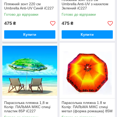
Пляжний зонт 220 см
Umbrella Anti-UV з нахилом
Umbrella Anti-UV Синій iC227
Зелений iC227
Готово до відправки
Готово до відправки
475
475
₴
₴
Купити
Купити
Парасолька пляжна 1,8 м
Парасолька пляжна 1.8 м
Колір: ПАЛЬМА МІКС спиці
Колір: ПАЛЬМА МІКС спиці
пластик 85P iC227
метал (форма ромашка) 85M
iC227