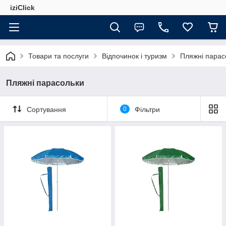
iziClick
Товари та послуги
Відпочинок і туризм
Пляжні парас
Пляжні парасольки
Сортування
0
Фільтри