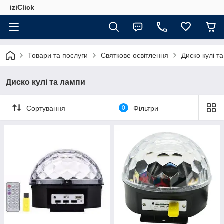
iziClick
Товари та послуги
Святкове освітлення
Диско кулі т
Диско кулі та лампи
Сортування
0
Фільтри