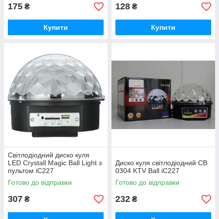
175
128
₴
₴
Купити
Купити
Світлодіодний диско куля
LED Crystall Magic Ball Light з
Диско куля світлодіодний CB
пультом iC227
0304 KTV Ball iC227
Готово до відправки
Готово до відправки
307
232
₴
₴