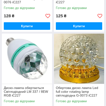
0076 iC227
iC227
Готово до відправки
Готово до відправки
128
125
₴
₴
Купити
Купити
Диско-лампа обертається
Обертова диско лампа Led
Світлодіодний LM 337 / 8EW
full color rotating lamp
RGB iC227
світлодіодна G-0073 iC227
Готово до відправки
Готово до відправки