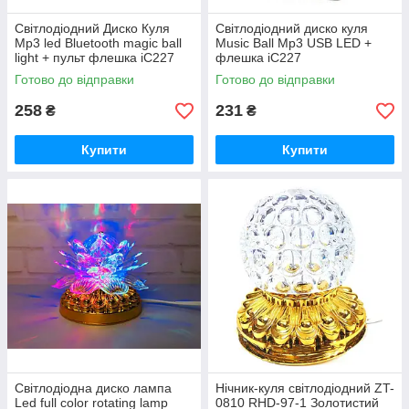
Світлодіодний Диско Куля
Світлодіодний диско куля
Mp3 led Bluetooth magic ball
Music Ball Mp3 USB LED +
light + пульт флешка iC227
флешка iC227
Готово до відправки
Готово до відправки
258
231
₴
₴
Купити
Купити
Світлодіодна диско лампа
Нічник-куля світлодіодний ZT-
Led full color rotating lamp
0810 RHD-97-1 Золотистий