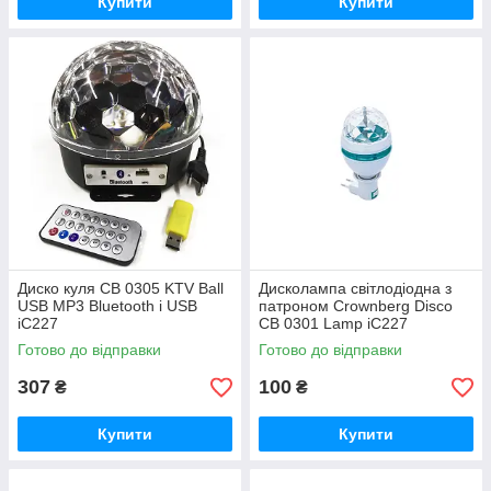
Купити
Купити
Диско куля CB 0305 KTV Ball
Дисколампа світлодіодна з
USB MP3 Bluetooth і USB
патроном Crownberg Disco
iC227
CB 0301 Lamp iC227
Готово до відправки
Готово до відправки
307
100
₴
₴
Купити
Купити